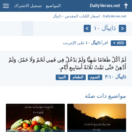
DailyVerses.net
المواضيع
تسجيل الاشتراك
DailyVerses.net
›
اسفار الكتاب المقدس
›
دَانِيآل
دَانِيآل ١٠
اقرأ
دَانِيآل ١٠
على الإنترنت
AVD
لَمْ آكُلْ طَعَامًا شَهِيًّا وَلَمْ يَدْخُلْ فِي فَمِي لَحْمٌ وَلَا خَمْرٌ، وَلَمْ
أَدَّهِنْ حَتَّى تَمَّتْ ثَلَاثَةُ أَسَابِيعِ أَيَّامٍ.
دَانِيآل ١٠:‏٣
الصوم
الطعام
النبيذ
مواضيع ذات صلة