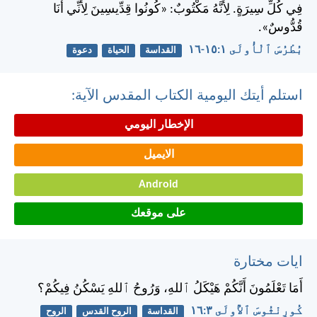
فِي كُلِّ سِيرَةٍ. لِأَنَّهُ مَكْتُوبٌ: «كُونُوا قِدِّيسِينَ لِأَنِّي أَنَا
قُدُّوسٌ».
بُطْرُسَ ٱلْأُولَى ١:‏١٥-‏١٦
القداسة
الحياة
دعوة
استلم أيتك اليومية الكتاب المقدس الآية:
الإخطار اليومي
الايميل
Android
على موقعك
ايات مختارة
أَمَا تَعْلَمُونَ أَنَّكُمْ هَيْكَلُ ٱللهِ، وَرُوحُ ٱللهِ يَسْكُنُ فِيكُمْ؟
كُورِنْثُوسَ ٱلأُولَى ٣:‏١٦
القداسة
الروح القدس
الروح