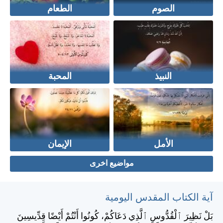
الصوم
الطعام
النبيذ
المحبة
الأمل
الإيمان
مواضيع اخرى
آية الكتاب المقدس اليومية
بَلْ نَظِيرَ ٱلْقُدُّوسِ ٱلَّذِي دَعَاكُمْ، كُونُوا أَنْتُمْ أَيْضًا قِدِّيسِينَ