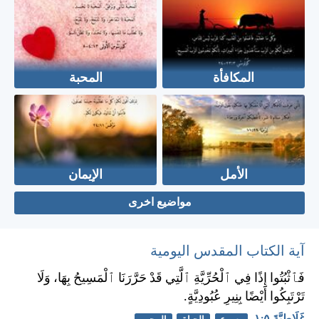
المكافأة
المحبة
الأمل
الإيمان
مواضيع اخرى
آية الكتاب المقدس اليومية
فَٱثْبُتُوا إِذًا فِي ٱلْحُرِّيَّةِ ٱلَّتِي قَدْ حَرَّرَنَا ٱلْمَسِيحُ بِهَا، وَلَا
تَرْتَبِكُوا أَيْضًا بِنِيرِ عُبُودِيَّةٍ.