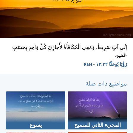
إِنِّي آتٍ سَرِيعاً، وَمَعِي الْمُكَافَأَةُ لأُجَازِيَ كُلَّ وَاحِدٍ بِحَسَبِ
عَمَلِهِ.
رُؤْيَا يُوحَنَّا ٢٢:‏١٢ - KEH
مواضيع ذات صلة
المجيء الثاني للمسيح
يسوع