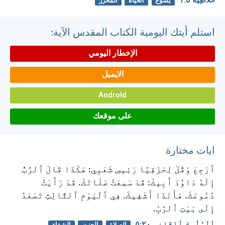
غَلَاطِيَّةَ ٥:‏١
يسوع
الحياة
المحرر
استلم أيتك اليومية الكتاب المقدس الآية:
الإخطار اليومي
الايميل
Android
على موقعك
ايات مختارة
ٱرْجِعْ وَقُلْ لِحَزَقِيَّا رَئِيسِ شَعْبِي: هَكَذَا قَالَ ٱلرَّبُّ
إِلَهُ دَاوُدَ أَبِيكَ: قَدْ سَمِعْتُ صَلَاتَكَ. قَدْ رَأَيْتُ
دُمُوعَكَ. هَأَنَذَا أَشْفِيكَ. فِي ٱلْيَوْمِ ٱلثَّالِثِ تَصْعَدُ
إِلَى بَيْتِ ٱلرَّبِّ.