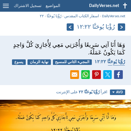
DailyVerses.net
المواضيع
تسجيل الاشتراك
DailyVerses.net
›
اسفار الكتاب المقدس
›
رُؤْيَا يُوحَنَّا
›
٢٢
رُؤْيَا يُوحَنَّا ٢٢:‏١٢
وَهَا أَنَا آتِي سَرِيعًا وَأُجْرَتِي مَعِي لِأُجَازِيَ كُلَّ وَاحِدٍ
كَمَا يَكُونُ عَمَلُهُ.
رُؤْيَا يُوحَنَّا ٢٢:‏١٢
المجيء الثاني للمسيح
نهاية الزمان
يسوع
المكافأة
اقرأ
رُؤْيَا يُوحَنَّا ٢٢
على الإنترنت
AVD