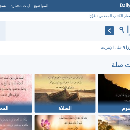
Dail
المواضيع
ايات مختارة
تسجي
فار الكتاب المقدس
›
عَزْرَا
 ٩
رَا ٩
على الإنترنت
ت صلة
صوم
الصلاة
المح