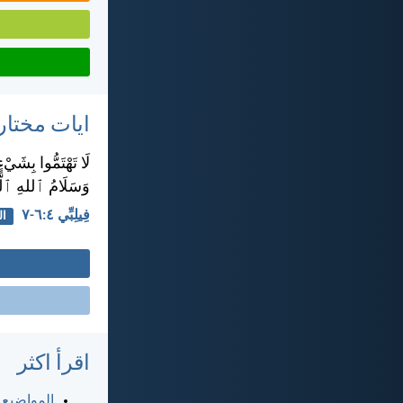
ايات مختار
لَا تَهْتَمُّوا بِشَي
وَسَلَامُ ٱللهِ ٱلَّ
فِيلِبِّي ٤:‏٦-‏٧
ال
اقرأ اكثر
المواضيع