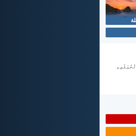
لة
لْحُبْلَى،