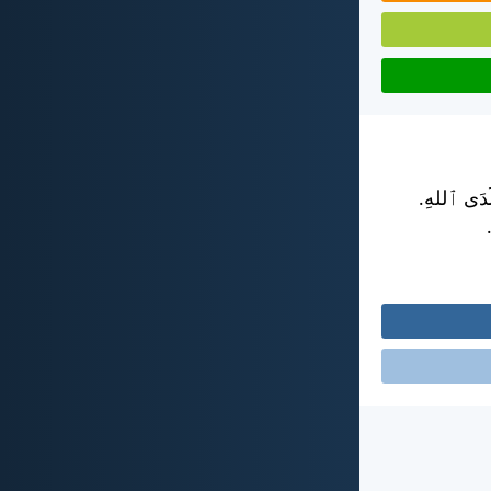
 لَدَى ٱللهِ.