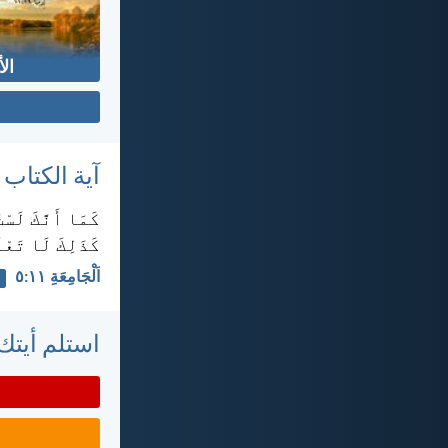
ال
آية الكتاب
كَمَا أَنَّكَ لَس
كَذَلِكَ لَا تَعْ
اَلْجَامِعَةِ ١١:‏٥
استلم أيتك 