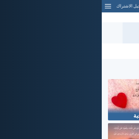
ل الاشتراك
بة