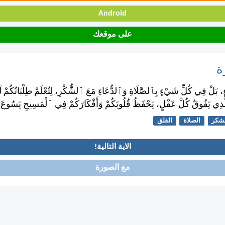
Android
على موقعك
ة
ْءٍ، بَلْ فِي كُلِّ شَيْءٍ بِٱلصَّلَاةِ وَٱلدُّعَاءِ مَعَ ٱلشُّكْرِ، لِتُعْلَمْ طِلْبَاتُكُمْ
ذِي يَفُوقُ كُلَّ عَقْلٍ، يَحْفَظُ قُلُوبَكُمْ وَأَفْكَارَكُمْ فِي ٱلْمَسِيحِ يَسُوعَ.
شكر
الصلاة
القلق
الاية التالية!
مع الصورة