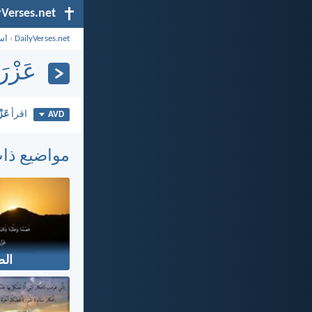
yVerses.net
DailyVerses.net
›
اس
عَزْرَا
اقرأ
عَزْ
AVD
مواضيع ذا
ال