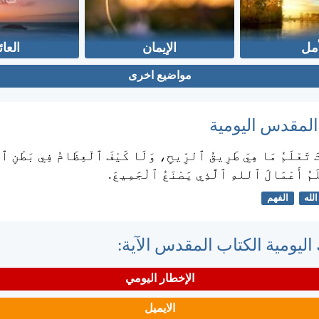
أمل
الإيمان
العائ
مواضيع اخرى
 المقدس اليومية
ْتَ تَعْلَمُ مَا هِيَ طَرِيقُ ٱلرِّيحِ، وَلَا كَيْفَ ٱلْعِظَامُ فِي بَطْنِ ٱ
لَمُ أَعْمَالَ ٱللهِ ٱلَّذِي يَصْنَعُ ٱلْجَمِيعَ.
الله
الفهم
اليومية الكتاب المقدس الآية:
الإخطار اليومي
الايميل