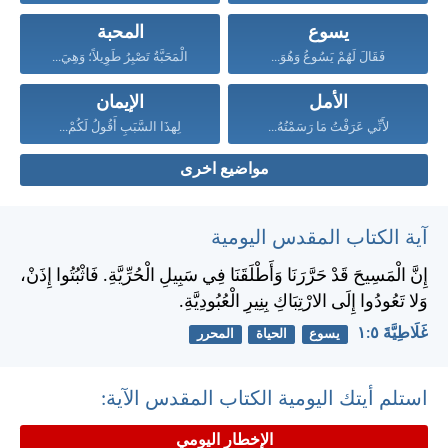
يسوع
المحبة
فَقَالَ لَهُمْ يَسُوعُ وَهُوَ...
الْمَحَبَّةُ تَصْبِرُ طَوِيلاً؛ وَهِيَ...
الأمل
الإيمان
لأَنِّي عَرَفْتُ مَا رَسَمْتُهُ...
لِهذَا السَّبَبِ أَقُولُ لَكُمْ...
مواضيع اخرى
آية الكتاب المقدس اليومية
إِنَّ الْمَسِيحَ قَدْ حَرَّرَنَا وَأَطْلَقَنَا فِي سَبِيلِ الْحُرِّيَّةِ. فَاثْبُتُوا إِذَنْ،
وَلا تَعُودُوا إِلَى الارْتِبَاكِ بِنِيرِ الْعُبُودِيَّةِ.
غَلَاطِيَّةَ ٥:‏١
يسوع
الحياة
المحرر
استلم أيتك اليومية الكتاب المقدس الآية:
الإخطار اليومي