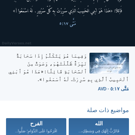
وَفِيمَا هُوَ يَتَكَلَّمُ إِذَا سَحَابَةٌ
نَيِّرَةٌ ظَلَّلَتْهُمْ، وَصَوْتٌ مِنَ
ٱلسَّحَابَةِ قَائِلًا: «هَذَا هُوَ ٱبْنِي
ٱلْحَبِيبُ ٱلَّذِي بِهِ سُرِرْتُ. لَهُ ٱسْمَعُوا».
مَتَّى ١٧:‏٥ - AVD
مواضيع ذات صلة
الله
الفرح
فَالرَّبُّ إِلَهُكِ فِي وَسَطِكِ،...
افْرَحُوا عَلَى الدَّوَامِ؛ صَلُّوا...