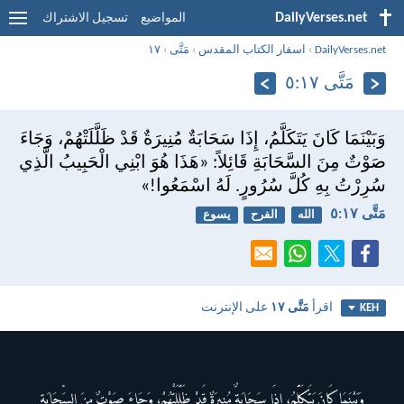
DailyVerses.net
المواضيع
تسجيل الاشتراك
DailyVerses.net
›
اسفار الكتاب المقدس
›
مَتَّى
›
١٧
مَتَّى ١٧:‏٥
وَبَيْنَمَا كَانَ يَتَكَلَّمُ، إِذَا سَحَابَةٌ مُنِيرَةٌ قَدْ ظَلَّلَتْهُمْ، وَجَاءَ
صَوْتٌ مِنَ السَّحَابَةِ قَائِلاً: «هَذَا هُوَ ابْنِي الْحَبِيبُ الَّذِي
سُرِرْتُ بِهِ كُلَّ سُرُورٍ. لَهُ اسْمَعُوا!»
مَتَّى ١٧:‏٥
الله
الفرح
يسوع
اقرأ
مَتَّى ١٧
على الإنترنت
KEH