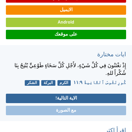
الايميل
Android
على موقعك
ايات مختارة
إِذْ تغْتَنُونَ فِي كُلِّ شَيْءٍ، لأَجْلِ كُلِّ سَخَاءٍ طَوْعِيٍّ يُنْتِجُ بِنَا
شُكْراً للهِ.
كُورِنْثُوسَ ٱلثَّانِيةُ ٩:‏١١
الكرم
البركة
الشكر
الاية التالية!
مع الصورة
اقرأ اكثر