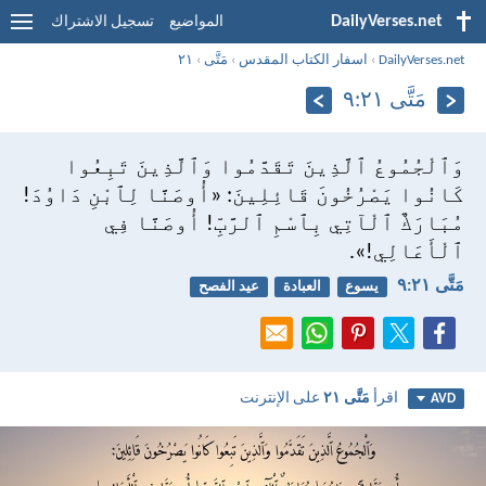
DailyVerses.net
المواضيع
تسجيل الاشتراك
DailyVerses.net
›
اسفار الكتاب المقدس
›
مَتَّى
›
٢١
مَتَّى ٢١:‏٩
وَٱلْجُمُوعُ ٱلَّذِينَ تَقَدَّمُوا وَٱلَّذِينَ تَبِعُوا
كَانُوا يَصْرُخُونَ قَائِلِينَ: «أُوصَنَّا لِٱبْنِ دَاوُدَ!
مُبَارَكٌ ٱلْآتِي بِٱسْمِ ٱلرَّبِّ! أُوصَنَّا فِي
ٱلْأَعَالِي!».
مَتَّى ٢١:‏٩
يسوع
العبادة
عيد الفصح
اقرأ
مَتَّى ٢١
على الإنترنت
AVD