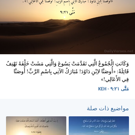
وَكَانَتِ الْجُمُوعُ الَّتِي تَقَدَّمَتْ يَسُوعَ وَالَّتِي مَشَتْ خَلْفَهُ تَهْتِفُ
قَائِلَةً: «أُوصَنَّا لاِبْنِ دَاوُدَ! مُبَارَكٌ الآتِي بِاسْمِ الرَّبِّ! أُوصَنَّا
فِي الأَعَالِي!»
مَتَّى ٢١:‏٩ - KEH
مواضيع ذات صلة