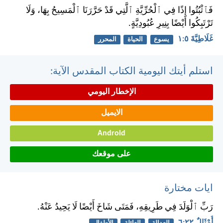
فَٱثْبُتُوا إِذًا فِي ٱلْحُرِّيَّةِ ٱلَّتِي قَدْ حَرَّرَنَا ٱلْمَسِيحُ بِهَا، وَلَا
تَرْتَبِكُوا أَيْضًا بِنِيرِ عُبُودِيَّةٍ.
غَلَاطِيَّةَ ٥:‏١
يسوع
الحياة
المحرر
استلم أيتك اليومية الكتاب المقدس الآية:
الإخطار اليومي
الايميل
Android
على موقعك
ايات مختارة
رَبِّ ٱلْوَلَدَ فِي طَرِيقِهِ، فَمَتَى شَاخَ أَيْضًا لَا يَحِيدُ عَنْهُ.