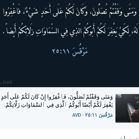
وَمَتَى وَقَفْتُمْ تُصَلُّونَ، فَٱغْفِرُوا إِنْ كَانَ لَكُمْ عَلَى أَحَدٍ
يَغْفِرَ لَكُمْ أَيْضًا أَبُوكُمُ ٱلَّذِي فِي ٱلسَّمَاوَاتِ زَلَّاتِكُمْ.
مَرْقُسَ ١١:‏٢٥ - AVD