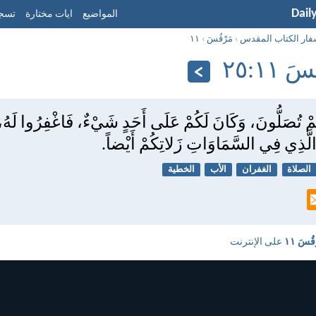
Dail
المواضيع
ايات مختارة
تسجي
فار الكتاب المقدس
›
مَرْقُسَ
›
١١
 ١١:‏٢٥
مْ تُصَلُّونَ، وَكَانَ لَكُمْ عَلَى أَحَدٍ شَيْءٌ، فَاغْفِرُوا لَهُ، 
 الَّذِي فِي السَّمَاوَاتِ زَلاتِكُمْ أَيْضاً.
الصلاة
الغفران
الأب
الخطية
قُسَ ١١
على الإنترنت