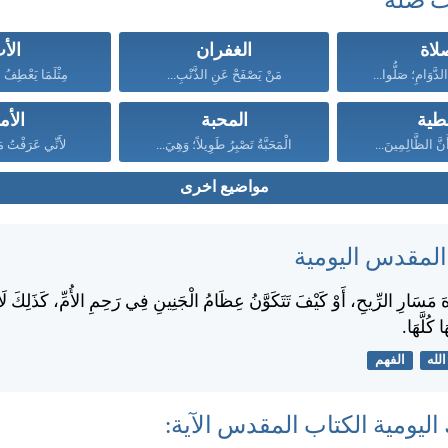
ت صلة
لاة
الغفران
الأ
دَّوَامِ؛ صَلُّوا...
مَنْ يَصْفَحْ عَنِ الذَّنْبِ...
مِثْلَمَا يَعْطِفُ 
طية
المحبة
الأم
َنَّ الظَّالِمِينَ...
الْمَحَبَّةُ تَصْبِرُ طَوِيلاً؛ وَهِيَ...
لأَنِّي عَرَفْتُ مَ
مواضيع اخرى
 المقدس اليومية
هَ مَسَارِ الرِّيحِ، أَوْ كَيْفَ تَتَكَوَّنُ عِظَامُ الْجَنِينِ فِي رَحِمِ الأُمِّ، كَذَلِكَ لَا
 كُلَّهَا.
الله
الفهم
اليومية الكتاب المقدس الآية: