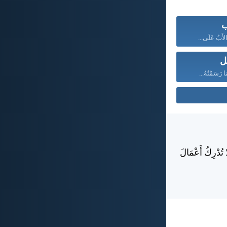
ب
الأَبُ عَلَى...
ل
ا رَسَمْتُهُ...
 تُدْرِكُ أَعْمَالَ