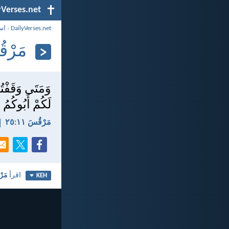
yVerses.net
DailyVerses.net
›
اس
مَرْقُسَ
وَمَتَى وَقَفْتُ
لَكُمْ أَبُوكُمُ
مَرْقُسَ ١١:‏٢٥
اقرأ
مَرْ
KEH