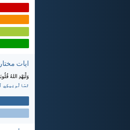
ايات مختار
وَلْيَهْدِ اللهُ قُلُو
تَسَالُونِيكِي ٱلثّ