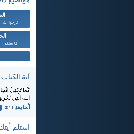
مواضيع ذا
الص
افْرَحُوا عَلَى ال
الخ
أَمَا تَعْلَمُونَ أ
آية الكتاب
كَمَا تَجْهَلُ اتِّجَا
اللهِ الَّتِي يُجْرِيهَا
اَلْجَامِعَةِ ١١:‏٥
استلم أيتك 