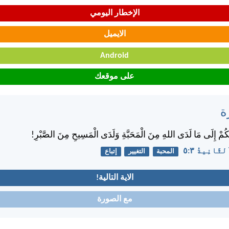
الإخطار اليومي
الايميل
Android
على موقعك
ة
بَكُمْ إِلَى مَا لَدَى اللهِ مِنَ الْمَحَبَّةِ وَلَدَى الْمَسِيحِ مِنَ الصَّبْرِ!
َانِيةُ ٣:‏٥
المحبة
التغيير
إتباع
الاية التالية!
مع الصورة