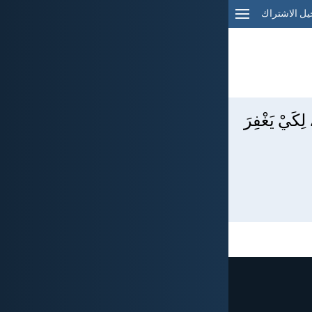
ل الاشتراك
لِكَيْ يَغْفِرَ