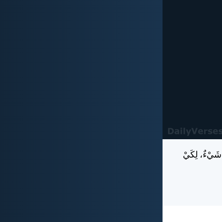
 شَيْءٌ، لِكَيْ