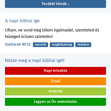
További témák...
A napi bibliai ige
URam, ne vond meg tőlem irgalmadat,
szereteted és
hűséged őrizzen szüntelen!
Zsoltárok 40:12
szeretet
megbízhatóság
védelem
Nézze meg a napi bibliai igét:
Napi értesítés
Email
Android
Legyen az Ön weboldalán