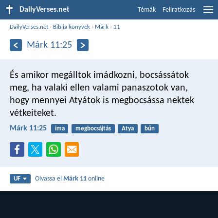
DailyVerses.net
Témák
Feliratkozás
DailyVerses.net
›
Biblia könyvek
›
Márk
›
11
Márk 11:25
És amikor megálltok imádkozni, bocsássátok
meg, ha valaki ellen valami panaszotok van,
hogy mennyei Atyátok is megbocsássa nektek
vétkeiteket.
Márk 11:25
ima
megbocsájtás
Atya
bűn
Olvassa el
Márk 11
online
UF