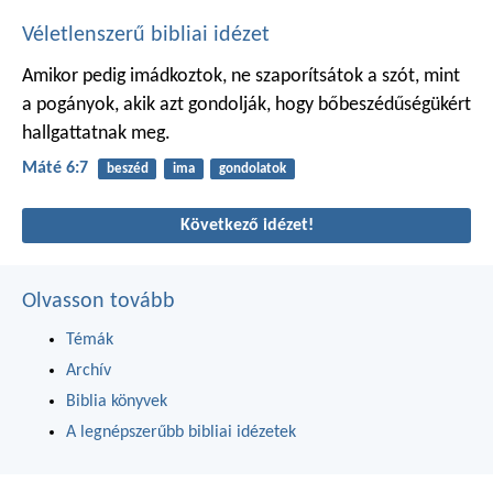
Véletlenszerű bibliai idézet
Amikor pedig imádkoztok, ne szaporítsátok a szót, mint
a pogányok, akik azt gondolják, hogy bőbeszédűségükért
hallgattatnak meg.
Máté 6:7
beszéd
ima
gondolatok
Következő idézet!
Olvasson tovább
Témák
Archív
Biblia könyvek
A legnépszerűbb bibliai idézetek