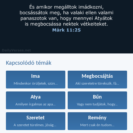
Kapcsolódó témák
Ima
Megbocsájtás
Mindenkor örüljetek, szüntelenül imádkozzatok...
Aki szeretetre törekszik, fátyolt...
Atya
Bűn
Amilyen irgalmas az apa...
Vagy nem tudjátok, hogy...
Szeretet
Remény
A szeretet türelmes, jóságos...
Mert csak én tudom...