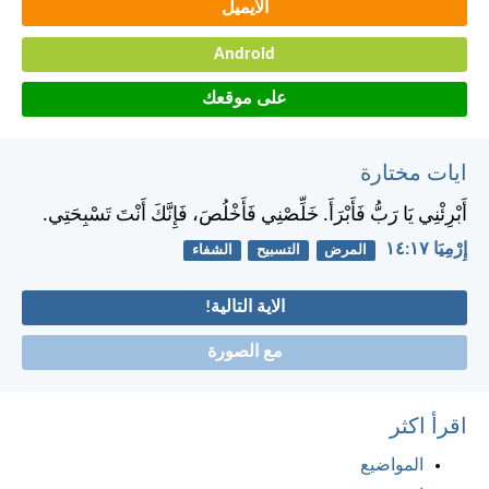
الايميل
Android
على موقعك
ايات مختارة
أَبْرِئْنِي يَا رَبُّ فَأَبْرَأَ. خَلِّصْنِي فَأَخْلُصَ، فَإِنَّكَ أَنْتَ تَسْبِحَتِي.
إِرْمِيَا ١٧:‏١٤
المرض
التسبيح
الشفاء
الاية التالية!
مع الصورة
اقرأ اكثر
المواضيع