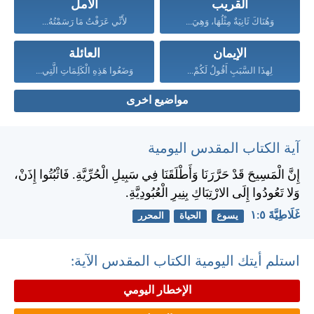
القريب
الأمل
وَهُنَاكَ ثَانِيَةٌ مِثْلُهَا، وَهِيَ...
لأَنِّي عَرَفْتُ مَا رَسَمْتُهُ...
الإيمان
العائلة
لِهذَا السَّبَبِ أَقُولُ لَكُمْ...
وَضَعُوا هَذِهِ الْكَلِمَاتِ الَّتِي...
مواضيع اخرى
آية الكتاب المقدس اليومية
إِنَّ الْمَسِيحَ قَدْ حَرَّرَنَا وَأَطْلَقَنَا فِي سَبِيلِ الْحُرِّيَّةِ. فَاثْبُتُوا إِذَنْ،
وَلا تَعُودُوا إِلَى الارْتِبَاكِ بِنِيرِ الْعُبُودِيَّةِ.
غَلَاطِيَّةَ ٥:‏١
يسوع
الحياة
المحرر
استلم أيتك اليومية الكتاب المقدس الآية:
الإخطار اليومي