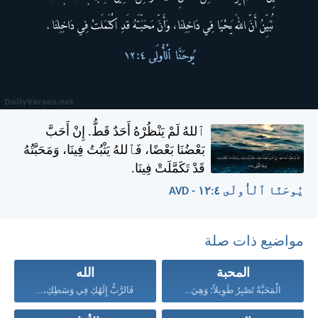
ٱللهُ لَمْ يَنْظُرْهُ أَحَدٌ قَطُّ. إِنْ أَحَبَّ
بَعْضُنَا بَعْضًا، فَٱللهُ يَثْبُتُ فِينَا، وَمَحَبَّتُهُ
قَدْ تَكَمَّلَتْ فِينَا.
يُوحَنَّا ٱلْأُولَى ٤:‏١٢ - AVD
مواضيع ذات صلة
المحبة
الله
الْمَحَبَّةُ تَصْبِرُ طَوِيلاً؛ وَهِيَ...
فَالرَّبُّ إِلَهُكِ فِي وَسَطِكِ،...