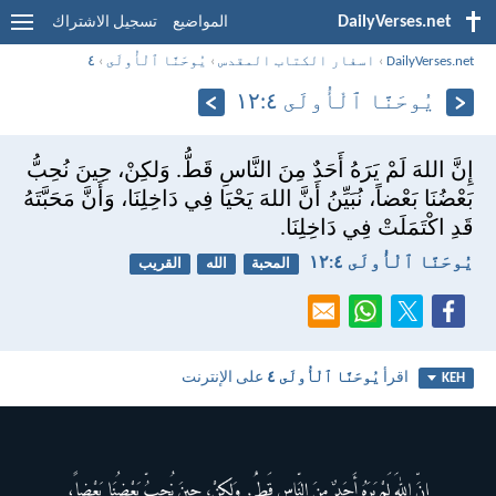
DailyVerses.net
المواضيع
تسجيل الاشتراك
DailyVerses.net
›
اسفار الكتاب المقدس
›
يُوحَنَّا ٱلْأُولَى
›
٤
يُوحَنَّا ٱلْأُولَى ٤:‏١٢
إِنَّ اللهَ لَمْ يَرَهُ أَحَدٌ مِنَ النَّاسِ قَطُّ. وَلكِنْ، حِينَ نُحِبُّ
بَعْضُنَا بَعْضاً، نُبَيِّنُ أَنَّ اللهَ يَحْيَا فِي دَاخِلِنَا، وَأَنَّ مَحَبَّتَهُ
قَدِ اكْتَمَلَتْ فِي دَاخِلِنَا.
يُوحَنَّا ٱلْأُولَى ٤:‏١٢
المحبة
الله
القريب
اقرأ
يُوحَنَّا ٱلْأُولَى ٤
على الإنترنت
KEH