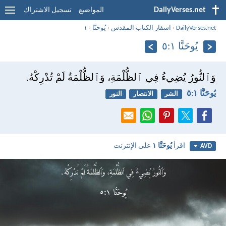
DailyVerses.net
المواضيع
تسجيل الاشتراك
DailyVerses.net
›
اسفار الكتاب المقدس
›
يُوحَنَّا
›
١
يُوحَنَّا ١:‏٥
وَٱلنُّورُ يُضِيءُ فِي ٱلظُّلْمَةِ، وَٱلظُّلْمَةُ لَمْ تُدْرِكْهُ.
يُوحَنَّا ١:‏٥
الشر
الانتصار
النور
اقرأ
يُوحَنَّا ١
على الإنترنت
AVD