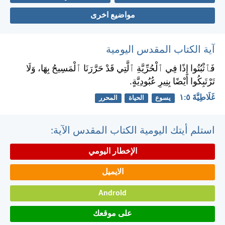
مواضيع اخرى
آية الكتاب المقدس اليومية
فَٱثْبُتُوا إِذًا فِي ٱلْحُرِّيَّةِ ٱلَّتِي قَدْ حَرَّرَنَا ٱلْمَسِيحُ بِهَا، وَلَا
تَرْتَبِكُوا أَيْضًا بِنِيرِ عُبُودِيَّةٍ.
غَلَاطِيَّةَ ٥:‏١
يسوع
الحياة
المحرر
استلم أيتك اليومية الكتاب المقدس الآية:
الإخطار اليومي
الايميل
Android
على موقعك