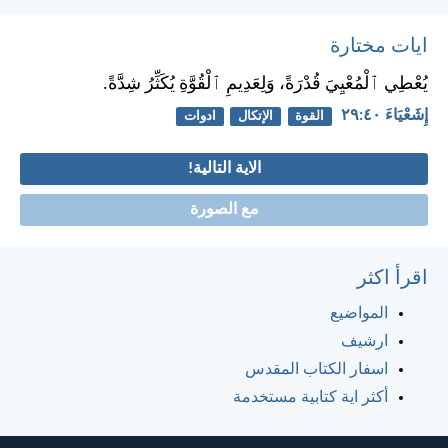
ايات مختارة
يُعْطِي ٱلْمُعْيِيَ قُدْرَةً، وَلِعَدِيمِ ٱلْقُوَّةِ يُكَثِّرُ شِدَّةً.
إِشَعْيَاءَ ٤٠:‏٢٩
القوة
الإتكال
ادوات
الاية التالية!
مع الصورة
اقرأ اكثر
المواضيع
ارشيف
اسفار الكتاب المقدس
أكثر اية كتابية مستخدمة