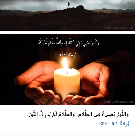
وَالنُّورُ يُضِيءُ فِي الظَّلامِ، وَالظَّلامُ لَمْ يُدْرِكْ النُّورَ.
يُوحَنَّا ١:‏٥ - KEH