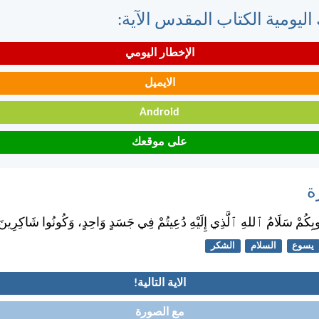
اليومية الكتاب المقدس الآية:
الإخطار اليومي
الايميل
Android
على موقعك
ة
ُوبِكُمْ سَلَامُ ٱللهِ ٱلَّذِي إِلَيْهِ دُعِيتُمْ فِي جَسَدٍ وَاحِدٍ، وَكُونُوا شَاكِرِينَ
يسوع
السلام
الشكر
الاية التالية!
مع الصورة