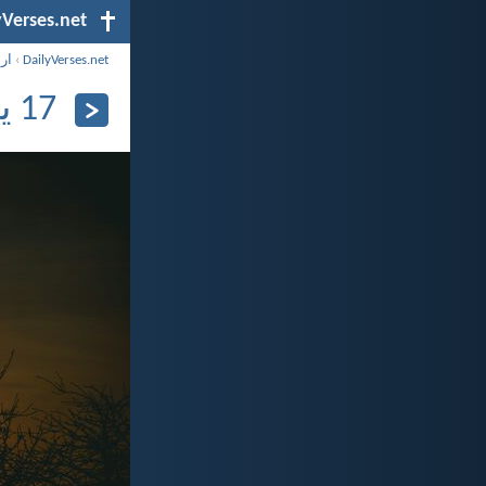
yVerses.net
DailyVerses.net
›
ار
17 يونيو 2025