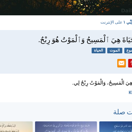
بِّي ١
على الإنترنت
حَيَاةَ هِيَ ٱلْمَسِيحُ وَٱلْمَوْتُ هُوَ رِبْحٌ.
وع
الموت
الحياة
هِيَ الْمَسِيحُ، وَالْمَوْتُ رِبْحٌ لِي.
ت صلة