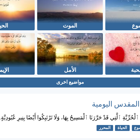
وع
الموت
الحي
حبة
الأمل
الإيم
مواضيع اخرى
 المقدس اليومية
لْحُرِّيَّةِ ٱلَّتِي قَدْ حَرَّرَنَا ٱلْمَسِيحُ بِهَا، وَلَا تَرْتَبِكُوا أَيْضًا بِنِيرِ عُبُودِيَّةٍ.
وع
الحياة
المحرر