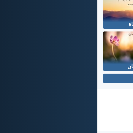
اة
ان