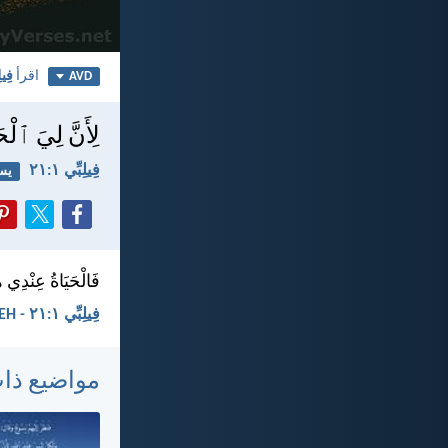
اقرأ
فِيلِ
AVD
لِأَنَّ لِيَ ٱلْ
فِيلِبِّي ١:‏٢١
يس
فَالْحَيَاةُ عِنْدِي 
فِيلِبِّي ١:‏٢١ - KEH
مواضيع ذا