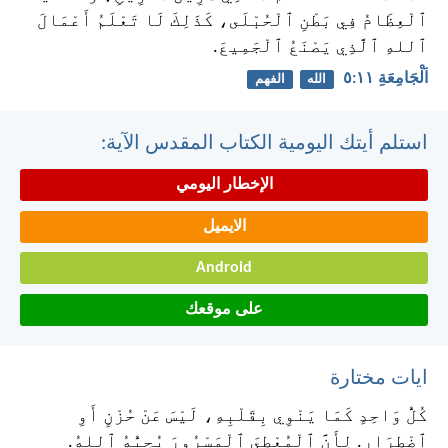
ٱلْعِظَامُ فِي بَطْنِ ٱلْحُبْلَى، كَذَلِكَ لَا تَعْلَمُ أَعْمَالَ
ٱللهِ ٱلَّذِي يَصْنَعُ ٱلْجَمِيعَ.
اَلْجَامِعَةِ ١١:‏٥
الله
الفهم
استلم أيتك اليومية الكتاب المقدس الآية:
الإخطار اليومي
الايميل
Android
على موقعك
ايات مختارة
كُلُّ وَاحِدٍ كَمَا يَنْوِي بِقَلْبِهِ، لَيْسَ عَنْ حُزْنٍ أَوِ
ٱضْطِرَارٍ. لِأَنَّ ٱلْمُعْطِيَ ٱلْمَسْرُورَ يُحِبُّهُ ٱللهُ.