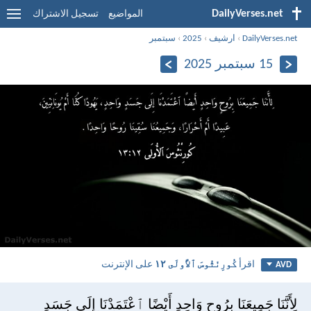
DailyVerses.net
المواضيع
تسجيل الاشتراك
DailyVerses.net
›
ارشيف
›
2025
›
سبتمبر
15 سبتمبر 2025
اقرأ
كُورِنْثُوسَ ٱلأُولَى ١٢
على الإنترنت
AVD
لِأَنَّنَا جَمِيعَنَا بِرُوحٍ وَاحِدٍ أَيْضًا ٱعْتَمَدْنَا إِلَى جَسَدٍ