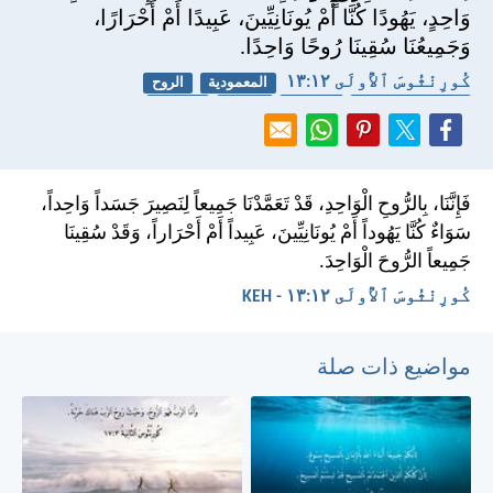
وَاحِدٍ، يَهُودًا كُنَّا أَمْ يُونَانِيِّينَ، عَبِيدًا أَمْ أَحْرَارًا،
وَجَمِيعُنَا سُقِينَا رُوحًا وَاحِدًا.
كُورِنْثُوسَ ٱلأُولَى ١٢:‏١٣
المعمودية
الروح
الشركة المسيحية
العبودية
الجسد
الكنيسة
فَإِنَّنَا، بِالرُّوحِ الْوَاحِدِ، قَدْ تَعَمَّدْنَا جَمِيعاً لِنَصِيرَ جَسَداً وَاحِداً،
سَوَاءٌ كُنَّا يَهُوداً أَمْ يُونَانِيِّينَ، عَبِيداً أَمْ أَحْرَاراً، وَقَدْ سُقِينَا
جَمِيعاً الرُّوحَ الْوَاحِدَ.
كُورِنْثُوسَ ٱلأُولَى ١٢:‏١٣ - KEH
مواضيع ذات صلة