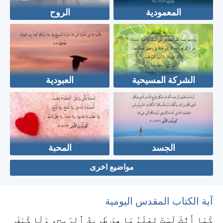
المعمودية
الروح
الشركة المسيحية
العبودية
الجسد
المحبة
مواضيع اخرى
آية الكتاب المقدس اليومية
كَمَا أَنَّكَ لَسْتَ تَعْلَمُ مَا هِيَ طَرِيقُ ٱلرِّيحِ، وَلَا كَيْفَ