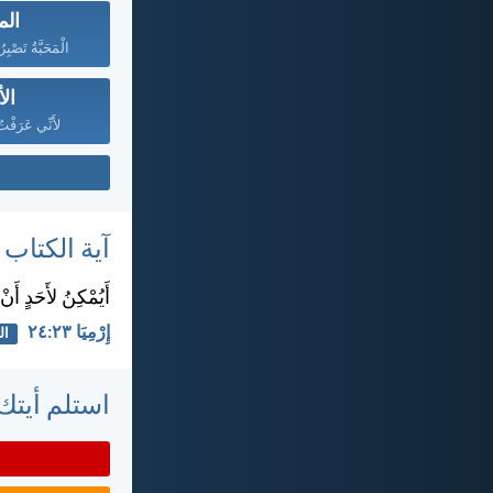
الم
الْمَحَبَّةُ تَصْبِ
ال
لأَنِّي عَرَفْتُ
آية الكتاب
أَيُمْكِنُ لأَحَدٍ أَن
إِرْمِيَا ٢٣:‏٢٤
ال
استلم أيتك 