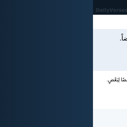
ضاً.
عْضًا لِبَعْضٍ.