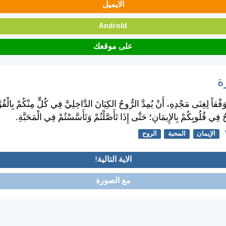
الايميل
Android
على موقعك
ة
فْقاً لِغِنَى مَجْدِهِ، أَنْ يُمِدَّ الرُّوحُ الكِيَانَ الدَّاخِلِيَّ فِي كُلٍّ مِنْكُمْ بِالْقُوَّة
فِي قُلُوبِكُمْ بِالإِيمَانِ؛ حَتَّى إِذَا تَأَصَّلْتُمْ وَتَأَسَّسْتُمْ فِي الْمَحَبَّةِ.
الإيمان
المحبة
الروح
الاية التالية!
مع الصورة