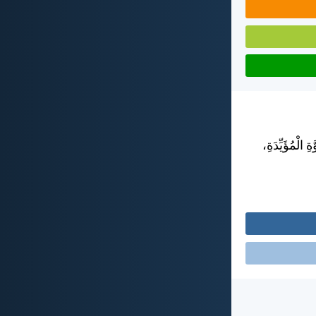
ِ الْمُؤَيِّدَةِ،