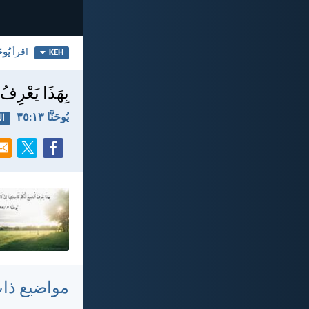
اقرأ
يُوحَن
KEH
بِهَذَا يَعْرِفُ 
يُوحَنَّا ١٣:‏٣٥
ال
مواضيع ذا