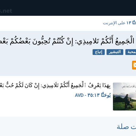
َّا ١٣
على الإنترنت
الْجَمِيعُ أَنَّكُمْ تَلامِيذِي: إِنْ كُنْتُمْ تُحِبُّونَ بَعْضُكُمْ بَعْ
محبة
التبشير
إتباع
بِهَذَا يَعْرِفُ ٱلْجَمِيعُ أَنَّكُمْ تَلَامِيذِي: إِنْ كَانَ لَكُمْ حُبٌّ بَ
يُوحَنَّا ١٣:‏٣٥ - AVD
ت صلة