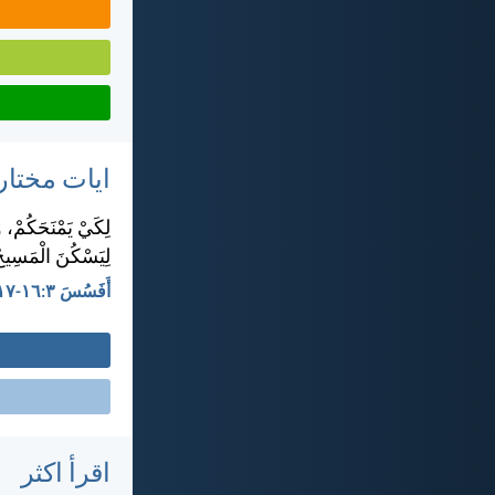
ايات مختار
لِكَيْ يَمْنَحَكُمْ، وَ
لِيَسْكُنَ الْمَسِيحُ 
أَفَسُسَ ٣:‏١٦-‏١٧
اقرأ اكثر