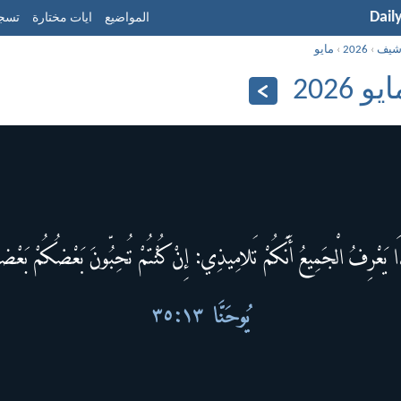
Dail
المواضيع
ايات مختارة
تسجي
شيف
›
2026
›
مايو