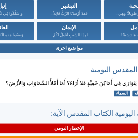
حبة
التبشير
إتبا
رُ طَوِيلاً؛ وَهِيَ...
فَقَدْ أَوْصَانَا الرَّبُّ قَائِلاً...
وَاسْلُكُوا فِي كُل
أمل
الإيمان
العائ
 مَا رَسَمْتُهُ...
لِهذَا السَّبَبِ أَقُولُ لَكُمْ...
وَضَعُوا هَذِهِ الْكَل
مواضيع اخرى
 المقدس اليومية
ْ يَتَوَارَى فِي أَمَاكِنَ خَفِيَّةٍ فَلا أَرَاهُ؟ أَمَا أَمْلأُ السَّمَاوَاتِ وَالأَرْضَ؟
له
السماء
اليومية الكتاب المقدس الآية:
الإخطار اليومي