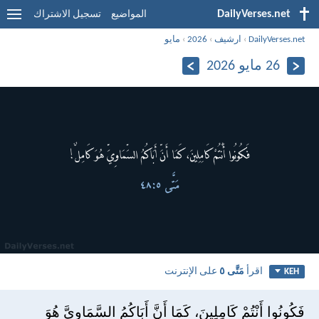
DailyVerses.net
المواضيع
تسجيل الاشتراك
DailyVerses.net
›
ارشيف
›
2026
›
مايو
26 مايو 2026
اقرأ
مَتَّى ٥
على الإنترنت
KEH
فَكُونُوا أَنْتُمْ كَامِلِينَ، كَمَا أَنَّ أَبَاكُمُ السَّمَاوِيَّ هُوَ