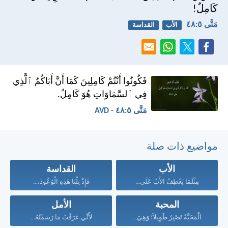
كَامِلٌ!
مَتَّى ٥:‏٤٨
الأب
القداسة
فَكُونُوا أَنْتُمْ كَامِلِينَ كَمَا أَنَّ أَبَاكُمُ ٱلَّذِي
فِي ٱلسَّمَاوَاتِ هُوَ كَامِلٌ.
مَتَّى ٥:‏٤٨ - AVD
مواضيع ذات صلة
الأب
القداسة
مِثْلَمَا يَعْطِفُ الأَبُ عَلَى...
فَإِذْ نِلْنَا هَذِهِ الْوُعُودَ،...
المحبة
الأمل
الْمَحَبَّةُ تَصْبِرُ طَوِيلاً؛ وَهِيَ...
لأَنِّي عَرَفْتُ مَا رَسَمْتُهُ...