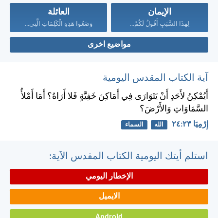
الإيمان
العائلة
لِهذَا السَّبَبِ أَقُولُ لَكُمْ...
وَضَعُوا هَذِهِ الْكَلِمَاتِ الَّتِي...
مواضيع اخرى
آية الكتاب المقدس اليومية
أَيُمْكِنُ لأَحَدٍ أَنْ يَتَوَارَى فِي أَمَاكِنَ خَفِيَّةٍ فَلا أَرَاهُ؟ أَمَا أَمْلأُ
السَّمَاوَاتِ وَالأَرْضَ؟
إِرْمِيَا ٢٣:‏٢٤
الله
السماء
استلم أيتك اليومية الكتاب المقدس الآية:
الإخطار اليومي
الايميل
Android