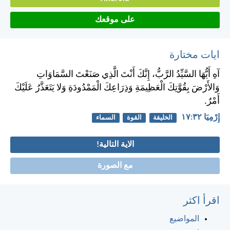
على موقعك
ايات مختارة
آهِ أَيُّهَا السَّيِّدُ الرَّبُّ، إِنَّكَ أَنْتَ الَّذِي صَنَعْتَ السَّمَاوَاتِ
وَالأَرْضَ بِقُوَّتِكَ الْعَظِيمَةِ وَذِرَاعِكَ الْمَمْدُودَةِ وَلا يَتَعَذَّرُ عَلَيْكَ
أَمْرٌ.
إِرْمِيَا ٣٢:‏١٧
الخليقة
القوة
السماء
الاية التالية!
مع الصورة
اقرأ اكثر
المواضيع