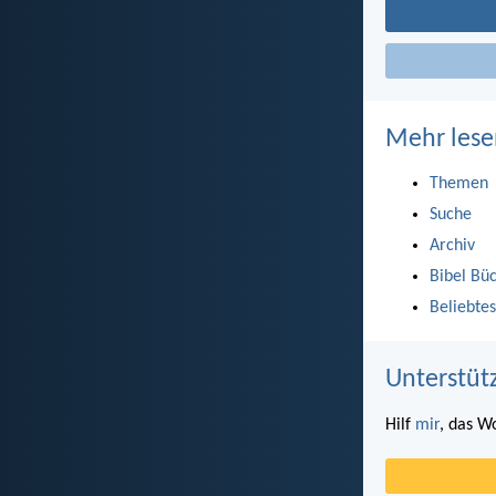
Mehr lese
Themen
Suche
Archiv
Bibel Bü
Beliebtes
Unterstüt
Hilf
mir
, das W