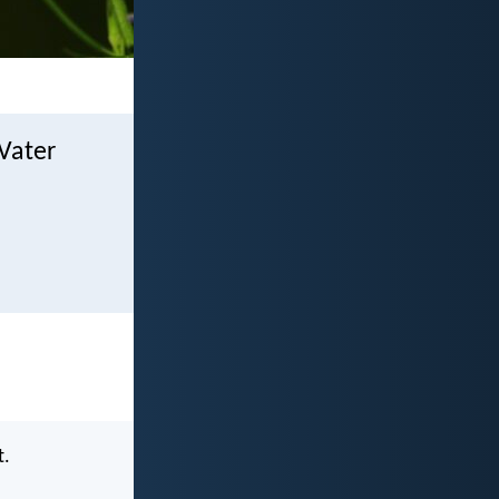
Vater
t.