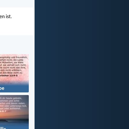
n ist.
be