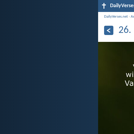
DailyVerse
DailyVerses.net
›
A
26.