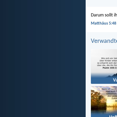
Darum sollt i
Matthäus 5:48
Verwandt
V