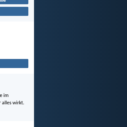
lie
e im
alles wirkt.