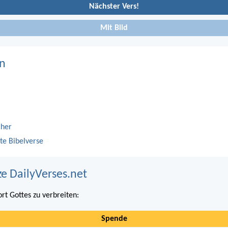
Nächster Vers!
Mit Bild
n
cher
te Bibelverse
ze DailyVerses.net
ort Gottes zu verbreiten:
Spende