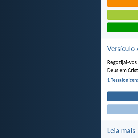
Versículo 
Regozijai-vos
Deus em Crist
1 Tessalonicen
Leia mais