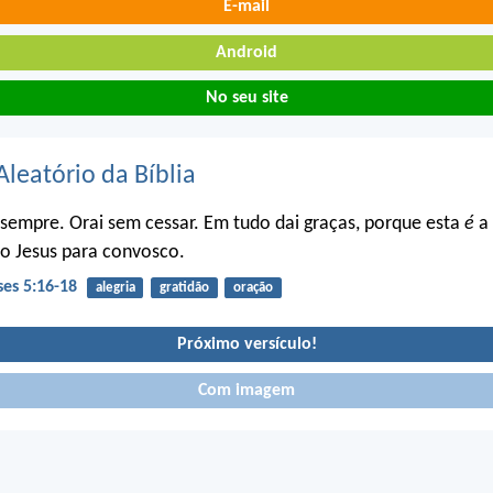
E-mail
Android
No seu site
Aleatório da Bíblia
 sempre. Orai sem cessar. Em tudo dai graças, porque esta
é
a 
o Jesus para convosco.
ses 5:16-18
alegria
gratidão
oração
Próximo versículo!
Com imagem