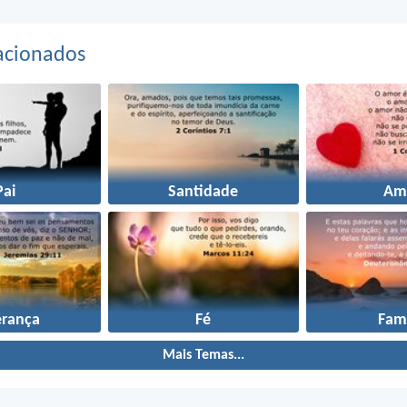
acionados
Pai
Santidade
Am
erança
Fé
Famí
Mais Temas...