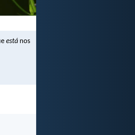
que
está
nos