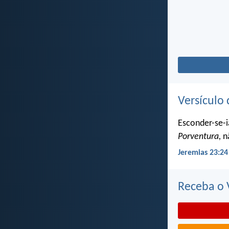
Versículo 
Esconder-se-i
Porventura,
nã
Jeremias 23:24
Receba o V