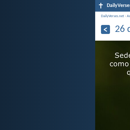
DailyVerse
DailyVerses.net
›
A
26 