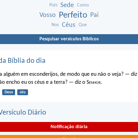
Sede
Pois
Como
Perfeito
Vosso
Pai
Céus
Nos
Que
Pesquisar versículos Bíblicos
da Bíblia do dia
a alguém em esconderijos, de modo que eu não o veja? — diz
o encho eu os céus e a terra? — diz o S
enhor
.
Deus
céu
ersículo Diário
Notificação diária