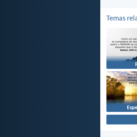
Temas rel
Esp