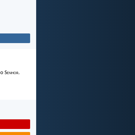
 o S
enhor
.