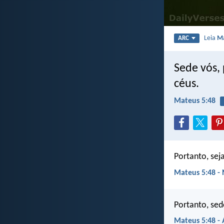
Leia
Ma
ARC
Sede vós, 
céus.
Mateus 5:48
Portanto, sej
Mateus 5:48 - 
Portanto, sed
Mateus 5:48 -