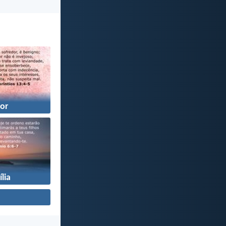
or
lia