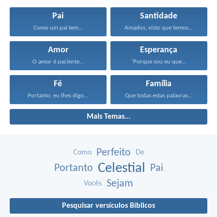
Pai
Santidade
Como um pai tem...
Amados, visto que temos...
Amor
Esperança
O amor é paciente...
‘Porque sou eu que...
Fé
Família
Portanto, eu lhes digo...
Que todas estas palavras...
Mais Temas...
Perfeito
Como
De
Celestial
Portanto
Pai
Sejam
Vocês
Pesquisar versículos Bíblicos