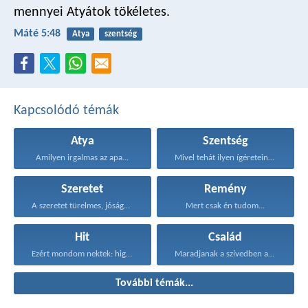
mennyei Atyátok tökéletes.
Máté 5:48
Atya
szentség
Kapcsolódó témák
Atya
Szentség
Amilyen irgalmas az apa...
Mivel tehát ilyen ígéreteink...
Szeretet
Remény
A szeretet türelmes, jóságos...
Mert csak én tudom...
Hit
Család
Ezért mondom nektek: higgyétek...
Maradjanak a szívedben azok...
További témák...