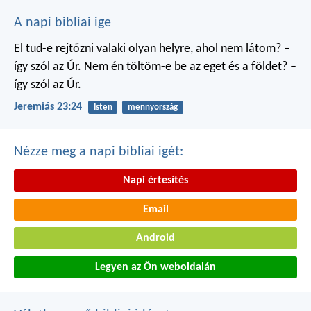
A napi bibliai ige
El tud-e rejtőzni valaki
olyan helyre, ahol nem látom?
–
így szól az Úr.
Nem én töltöm-e be
az eget és a földet?
–
így szól az Úr.
Jeremiás 23:24
Isten
mennyország
Nézze meg a napi bibliai igét:
Napi értesítés
Email
Android
Legyen az Ön weboldalán