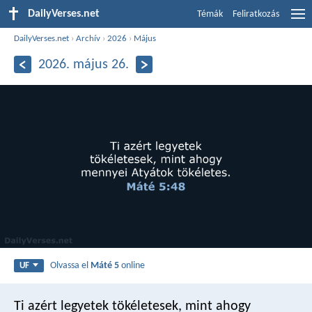
DailyVerses.net
Témák
Feliratkozás
DailyVerses.net
›
Archív
›
2026
›
Május
2026. május 26.
Olvassa el
Máté 5
online
UF
Ti azért legyetek tökéletesek, mint ahogy