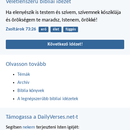
Véletlenszerű bibliai idézet
Ha elenyészik is testem és szívem,
szívemnek kősziklája
és örökségem
te maradsz, Istenem, örökké!
Zsoltárok 73:26
erő
élet
függés
Következő idézet!
Olvasson tovább
Témák
Archív
Biblia könyvek
A legnépszerűbb bibliai idézetek
Támogassa a DailyVerses.net-t
Segítsen
nekem
terjeszteni Isten igéjét: