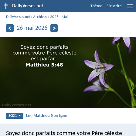
DailyVerses.net
Thème
S'inscrire
DailyVerses.net
›
Archives
›
2026
›
Mai
26 mai 2026
Lire
Matthieu 5
en ligne
SG21
Soyez donc parfaits comme votre Père céleste