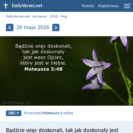
DailyVerses.net
Tematy
Rejestrowac
DailyVerses.net
›
Arciwum
›
2026
›
Maj
26 maja 2026
Przeczytaj
Mateusza 5
online
UBG
Bądźcie więc doskonali, tak jak doskonały jest