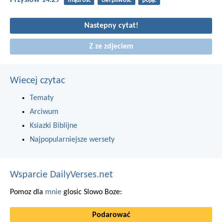
Przysłów 14:29
mądrość
cierpliwość
pojąć
Nastepny cytat!
Z ze zdjeciem
Wiecej czytac
Tematy
Arciwum
Ksiazki Biblijne
Najpopularniejsze wersety
Wsparcie DailyVerses.net
Pomoz dla
mnie
glosic Slowo Boze:
Podarować