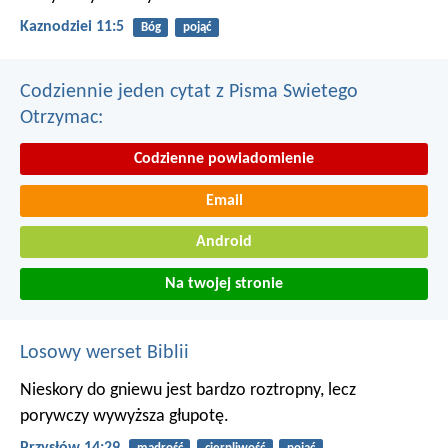
Kaznodziei 11:5
Bóg
pojąć
Codziennie jeden cytat z Pisma Swietego
Otrzymac:
Codzienne powiadomienie
Email
Android
Na twojej stronie
Losowy werset Biblii
Nieskory do gniewu jest bardzo roztropny,
lecz
porywczy wywyższa głupotę.