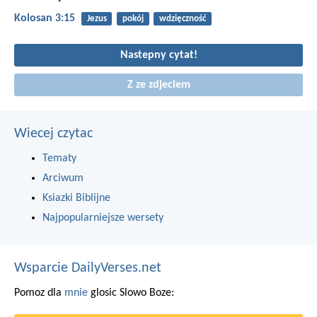
Kolosan 3:15
Jezus
pokój
wdzięczność
Nastepny cytat!
Z ze zdjeciem
Wiecej czytac
Tematy
Arciwum
Ksiazki Biblijne
Najpopularniejsze wersety
Wsparcie DailyVerses.net
Pomoz dla
mnie
glosic Slowo Boze: