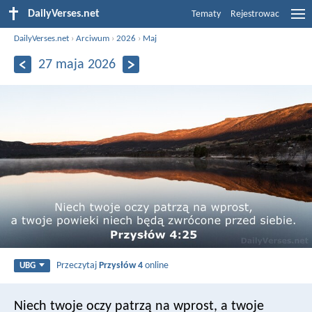
DailyVerses.net
Tematy
Rejestrowac
DailyVerses.net
›
Arciwum
›
2026
›
Maj
27 maja 2026
Przeczytaj
Przysłów 4
online
UBG
Niech twoje oczy patrzą na wprost,
a twoje