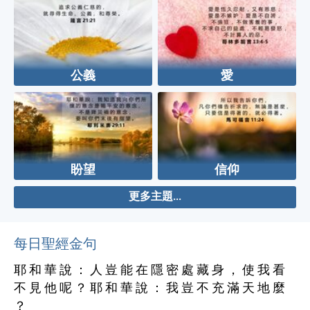
公義
愛
盼望
信仰
更多主題...
每日聖經金句
耶 和 華 說 ： 人 豈 能 在 隱 密 處 藏 身 ， 使 我 看
不 見 他 呢 ？ 耶 和 華 說 ： 我 豈 不 充 滿 天 地 麼
？