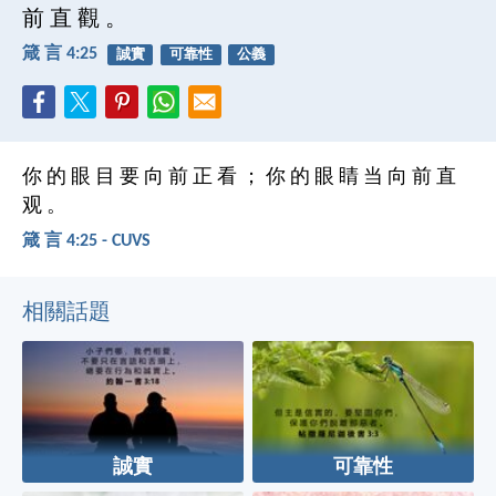
前 直 觀 。
箴 言 4:25
誠實
可靠性
公義
你 的 眼 目 要 向 前 正 看 ； 你 的 眼 睛 当 向 前 直
观 。
箴 言 4:25 - CUVS
相關話題
誠實
可靠性