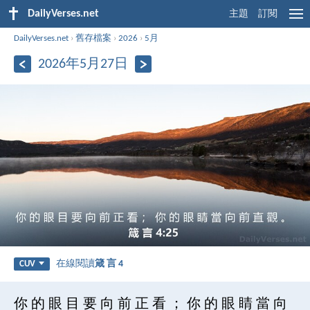
DailyVerses.net
主題
訂閱
DailyVerses.net
›
舊存檔案
›
2026
›
5月
2026年5月27日
在線閱讀
箴 言 4
CUV
你 的 眼 目 要 向 前 正 看 ； 你 的 眼 睛 當 向