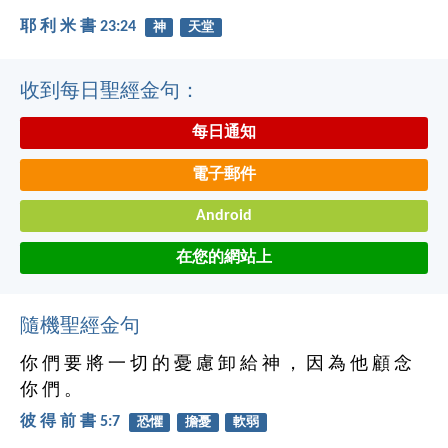
耶 利 米 書 23:24
神
天堂
收到每日聖經金句：
每日通知
電子郵件
Android
在您的網站上
隨機聖經金句
你 們 要 將 一 切 的 憂 慮 卸 給 神 ， 因 為 他 顧 念
你 們 。
彼 得 前 書 5:7
恐懼
擔憂
軟弱