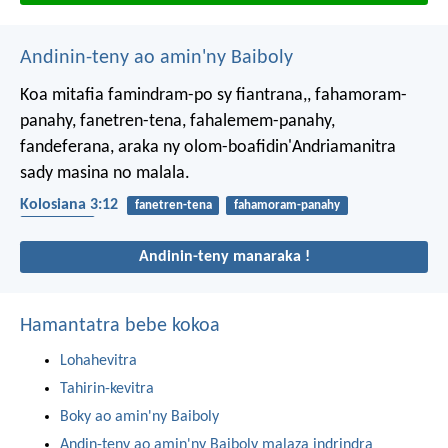
Andinin-teny ao amin'ny Baiboly
Koa mitafia famindram-po sy fiantrana,, fahamoram-
panahy, fanetren-tena, fahalemem-panahy,
fandeferana, araka ny olom-boafidin'Andriamanitra
sady masina no malala.
Kolosiana 3:12
fanetren-tena
fahamoram-panahy
faharetana
Andinin-teny manaraka !
Hamantatra bebe kokoa
Lohahevitra
Tahirin-kevitra
Boky ao amin'ny Baiboly
Andin-teny ao amin'ny Baiboly malaza indrindra