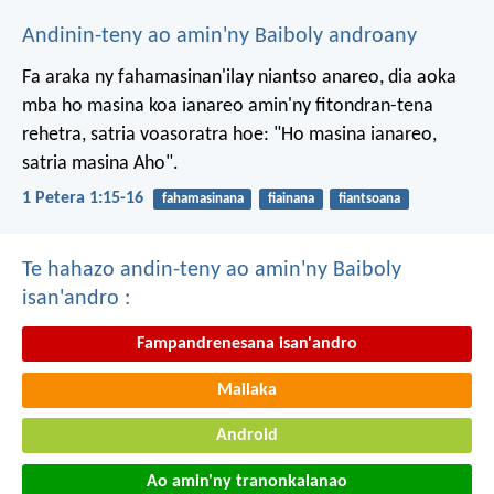
Andinin-teny ao amin'ny Baiboly androany
Fa araka ny fahamasinan'ilay niantso anareo, dia aoka
mba ho masina koa ianareo amin'ny fitondran-tena
rehetra, satria voasoratra hoe: "Ho masina ianareo,
satria masina Aho".
1 Petera 1:15-16
fahamasinana
fiainana
fiantsoana
Te hahazo andin-teny ao amin'ny Baiboly
isan'andro :
Fampandrenesana isan'andro
Mailaka
Android
Ao amin'ny tranonkalanao