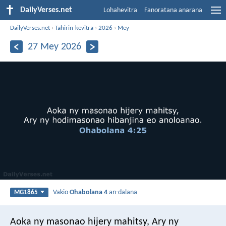
DailyVerses.net
Lohahevitra
Fanoratana anarana
DailyVerses.net
›
Tahirin-kevitra
›
2026
›
Mey
27 Mey 2026
Vakio
Ohabolana 4
an-dalana
MG1865
Aoka ny masonao hijery mahitsy,
Ary ny