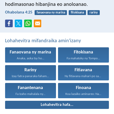
hodimasonao hibanjina eo anoloanao.
Ohabolana 4:25
fanaovana ny marina
fitokisana
rariny
Lohahevitra mifandraika amin'izany
Fanaovana ny marina
Fitokisana
Anaka, aoka tsy ho...
Fa mahatoky ny Tompo...
Rariny
Fitiavana
Izay fatra-panaraka fahamarinana sy...
Ny fitiavana mahari-po sady...
Fanantenana
Finoana
Fa Izaho mahalala ny...
Koa lazaiko aminareo: Na...
Lohahevitra hafa...