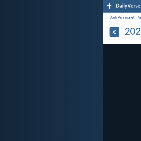
DailyVerse
DailyVerses.net
›
A
202