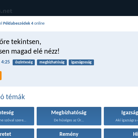
el
Példabeszédek 4
online
őre tekintsen,
sen magad elé nézz!
 4:25
őszinteség
megbízhatóság
igazságosság
dó témák
nteség
Megbízhatóság
Igazsá
Gyermekeim, ne szóval szeressünk...
De hűséges az Úr...
Aki igazságra 
retet
Remény
Hi