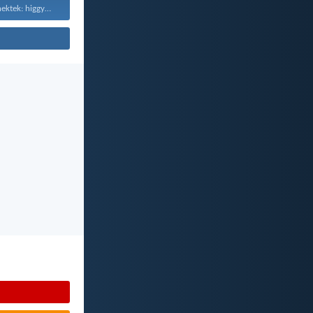
Ezért mondom nektek: higgyétek...