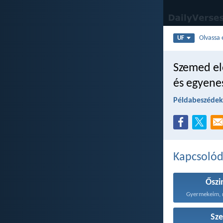
Olvassa 
UF
Szemed el
és egyene
Példabeszédek
Kapcsoló
Őszi
Sze