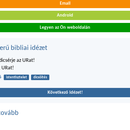
Email
Android
Legyen az Ön weboldalán
erű bibliai idézet
dicsérje az URat!
z URat!
6
istentisztelet
dicsőítés
Következő idézet!
tovább