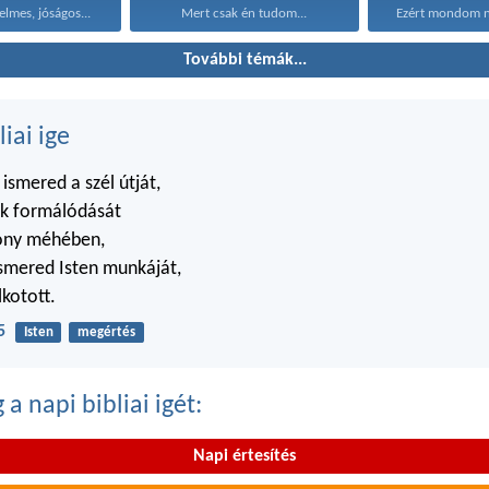
elmes, jóságos...
Mert csak én tudom...
További témák...
liai ige
smered a szél útját,
ok formálódását
zony méhében,
smered Isten munkáját,
lkotott.
5
Isten
megértés
a napi bibliai igét:
Napi értesítés