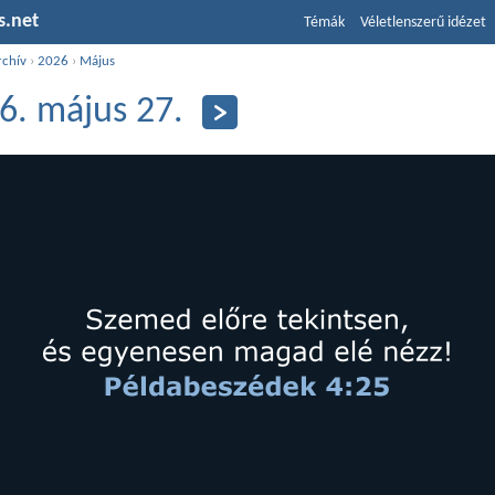
s.net
Témák
Véletlenszerű idézet
rchív
›
2026
›
Május
6. május 27.