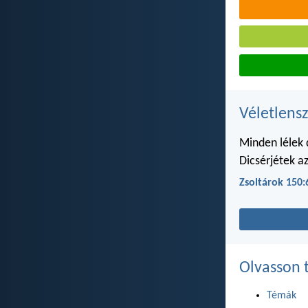
Véletlensz
Minden lélek 
Dicsérjétek a
Zsoltárok 150:
Olvasson 
Témák