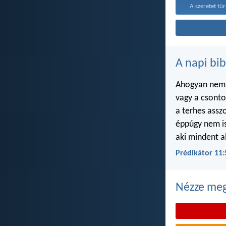
A szeretet tür
A napi bib
Ahogyan nem i
vagy a csont
a terhes ass
éppúgy nem i
aki mindent a
Prédikátor 11:
Nézze meg 