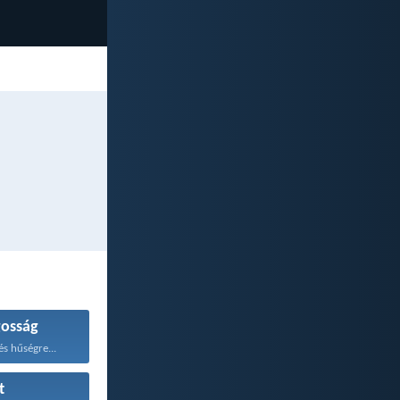
gosság
és hűségre...
t