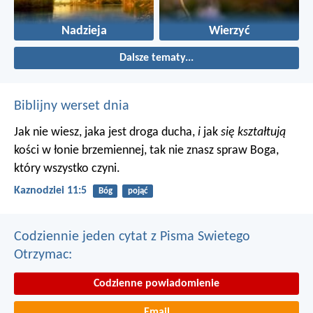
Nadzieja
Wierzyć
Dalsze tematy...
Biblijny werset dnia
Jak nie wiesz, jaka jest droga ducha,
i
jak
się kształtują
kości w łonie brzemiennej, tak nie znasz spraw Boga,
który wszystko czyni.
Kaznodziei 11:5
Bóg
pojąć
Codziennie jeden cytat z Pisma Swietego
Otrzymac:
Codzienne powiadomienie
Email