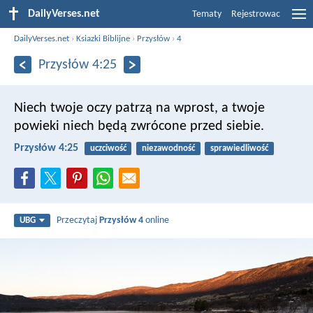
DailyVerses.net
Tematy
Rejestrowac
DailyVerses.net
›
Ksiazki Biblijne
›
Przysłów
›
4
Przysłów 4:25
Niech twoje oczy patrzą na wprost,
a twoje
powieki niech będą zwrócone przed siebie.
Przysłów 4:25
uczciwość
niezawodność
sprawiedliwość
Przeczytaj
Przysłów 4
online
UBG