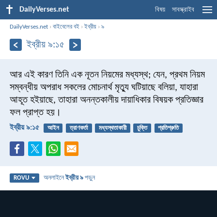
DailyVerses.net
বিষয়
সাবস্ক্রাইব
DailyVerses.net
›
বাইবেলের বই
›
ইব্রীয়
›
৯
ইব্রীয় ৯:১৫
আর এই কারণ তিনি এক নূতন নিয়মের মধ্যস্থ; যেন, প্রথম নিয়ম
সম্বন্ধীয় অপরাধ সকলের মোচনার্থ মৃত্যু ঘটিয়াছে বলিয়া, যাহারা
আহূত হইয়াছে, তাহারা অনন্তকালীয় দায়াধিকার বিষয়ক প্রতিজ্ঞার
ফল প্রাপ্ত হয়।
ইব্রীয় ৯:১৫
আইন
ত্রাণকর্তা
মধ্যস্থতাকারী
চুক্তি
প্রতিশ্রুতি
অনলাইনে
ইব্রীয় ৯
পড়ুন
ROVU