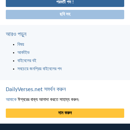
পরবর্তী পদ !
ছবি সহ
আরও পড়ুন
বিষয়
আর্কাইভ
বাইবেলের বই
সবচেয়ে জনপ্রিয় বাইবেলের পদ
DailyVerses.net সমর্থন করুন
আমাকে
ঈশ্বরের বাক্য আলাদা করতে সাহায্য করুন:
দান করুন