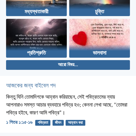
মধ্যস্থতাকারী
চুক্তি
প্রতিশ্রুতি
ভালবাসা
আরো বিষয়...
আজকের জন্য বাইবেল পদ
কিন্তু যিনি তোমাদিগকে আহ্বান করিয়াছেন, সেই পবিত্রতমের ন্যায়
আপনারাও সমস্ত আচার ব্যবহারে পবিত্র হও; কেননা লেখা আছে, ‘‘তোমরা
পবিত্র হইবে, কারণ আমি পবিত্র”।
১ পিতর ১:১৫-১৬
পবিত্রতা
জীবন
আহ্বান করা