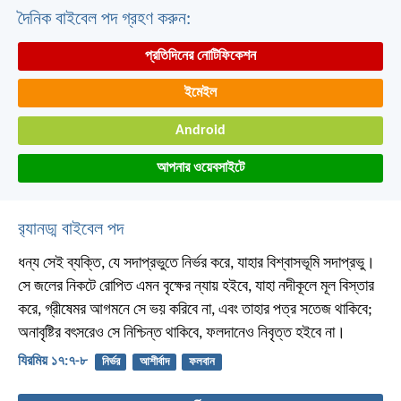
দৈনিক বাইবেল পদ গ্রহণ করুন:
প্রতিদিনের নোটিফিকেশন
ইমেইল
Android
আপনার ওয়েবসাইটে
র‌্যানড্ম বাইবেল পদ
ধন্য সেই ব্যক্তি, যে সদাপ্রভুতে নির্ভর করে, যাহার বিশ্বাসভূমি সদাপ্রভু।
সে জলের নিকটে রোপিত এমন বৃক্ষের ন্যায় হইবে, যাহা নদীকূলে মূল বিস্তার
করে, গ্রীষেমর আগমনে সে ভয় করিবে না, এবং তাহার পত্র সতেজ থাকিবে;
অনাবৃষ্টির বৎসরেও সে নিশ্চিন্ত থাকিবে, ফলদানেও নিবৃত্ত হইবে না।
যিরমিয় ১৭:৭-৮
নির্ভর
আশীর্বাদ
ফলবান