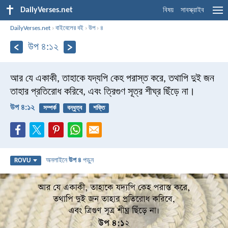
DailyVerses.net
বিষয়
সাবস্ক্রাইব
DailyVerses.net
›
বাইবেলের বই
›
উপ
›
৪
উপ ৪:১২
আর যে একাকী, তাহাকে যদ্যপি কেহ পরাস্ত করে, তথাপি দুই জন
তাহার প্রতিরোধ করিবে, এবং ত্রিগুণ সূত্র শীঘ্র ছিঁড়ে না।
উপ ৪:১২
সম্পর্ক
বন্ধুত্ব
শক্তি
অনলাইনে
উপ ৪
পড়ুন
ROVU