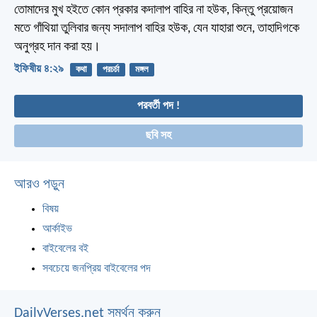
তোমাদের মুখ হইতে কোন প্রকার কদালাপ বাহির না হউক, কিন্তু প্রয়োজন
মতে গাঁথিয়া তুলিবার জন্য সদালাপ বাহির হউক, যেন যাহারা শুনে, তাহাদিগকে
অনুগ্রহ দান করা হয়।
ইফিষীয় ৪:২৯
কথা
পরচর্চা
মঙ্গল
পরবর্তী পদ !
ছবি সহ
আরও পড়ুন
বিষয়
আর্কাইভ
বাইবেলের বই
সবচেয়ে জনপ্রিয় বাইবেলের পদ
DailyVerses.net সমর্থন করুন