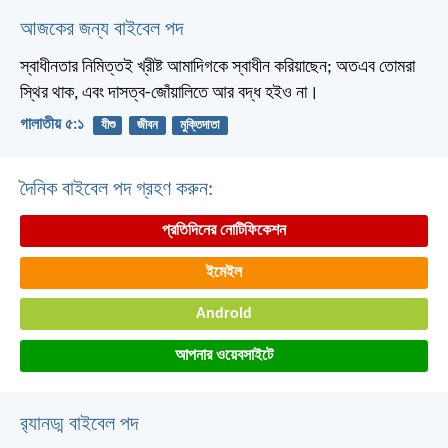
আজকের জন্য বাইবেল পদ
স্বাধীনতার নিমিত্তই খ্রীষ্ট আমাদিগকে স্বাধীন করিয়াছেন; অতএব তোমরা
স্থির থাক, এবং দাসত্ব-জোঁয়ালিতে আর বদ্ধ হইও না।
গালাতীয় ৫:১
যীশু
জীবন
মুক্তিদাতা
দৈনিক বাইবেল পদ গ্রহণ করুন:
প্রতিদিনের নোটিফিকেশন
ইমেইল
Android
আপনার ওয়েবসাইটে
র‌্যানড্ম বাইবেল পদ