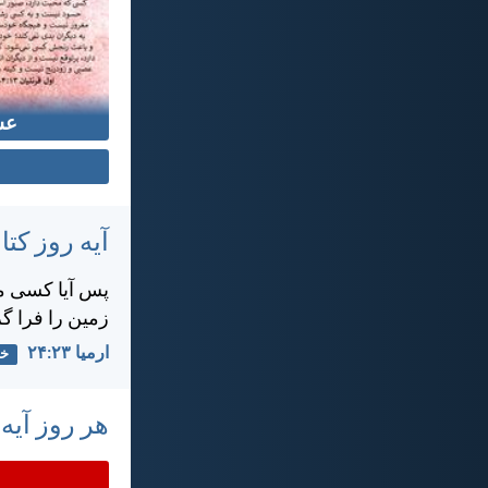
عش
آیه روز ک
پس آيا كسی می
زمين را فرا گ
ارميا ۲۳:‏۲۴
خد
هر روز آیه