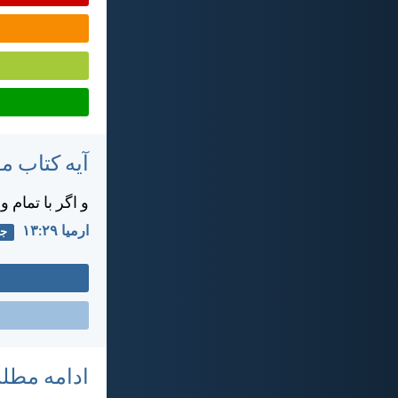
آیه کتاب 
و اگر با تمام 
ارميا ۲۹:‏۱۳
جس
ادامه مطل