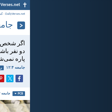
yVerses.net
DailyVerses.net
›
کت
جامعه ۴
اگر شخص، تن
دو نفر باشن
پاره نمی‌ش
جامعه ۴:‏۱۲
رو
جامعه ۴
PCB