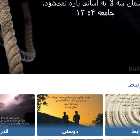
تبط
ابط
دوستی
قدر