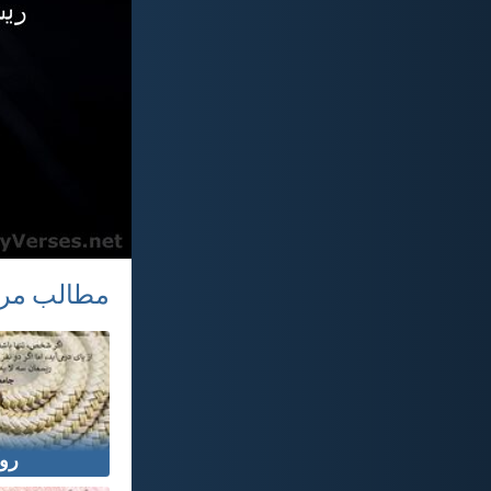
مطالب مر
رو