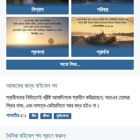
বিশ্বাস
পরিবার
প্রশংসা
প্রার্থনা
আরো বিষয়...
আজকের জন্য বাইবেল পদ
স্বাধীনতার নিমিত্তই খ্রীষ্ট আমাদিগকে স্বাধীন করিয়াছেন; অতএব তোমরা
স্থির থাক, এবং দাসত্ব-জোঁয়ালিতে আর বদ্ধ হইও না।
গালাতীয় ৫:১
যীশু
জীবন
মুক্তিদাতা
দৈনিক বাইবেল পদ গ্রহণ করুন: