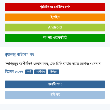
প্রতিদিনের নোটিফিকেশন
ইমেইল
Android
আপনার ওয়েবসাইটে
র‌্যানড্ম বাইবেল পদ
সদাপ্রভুর আশীর্বাদই ধনবান করে,
এবং তিনি তাহার সহিত মনোদুঃখ দেন না।
হিতোপ ১০:২২
অর্থ
আশীর্বাদ
নির্ভরতা
পরবর্তী পদ !
ছবি সহ