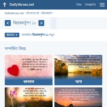
DailyVerses.net
বিষয়
সাবস্ক্রাইব
DailyVerses.net
›
বাইবেলের বই
›
বিচারকর্তৃগণ
বিচারকর্তৃগণ ১১
অনলাইনে
বিচারকর্তৃগণ ১১
পড়ুন
ROVU
সম্পর্কিত বিষয়
ভালবাসা
আশা