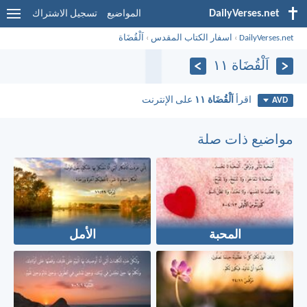
DailyVerses.net
المواضيع
تسجيل الاشتراك
DailyVerses.net
›
اسفار الكتاب المقدس
›
اَلْقُضَاة
اَلْقُضَاة ١١
اقرأ
اَلْقُضَاة ١١
على الإنترنت
AVD
مواضيع ذات صلة
المحبة
الأمل