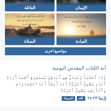
الإيمان
العائلة
العبادة
الصلاة
مواضيع اخرى
آية الكتاب المقدس اليومية
إِذَا ٱخْتَبَأَ إِنْسَانٌ فِي أَمَاكِنَ مُسْتَتِرَةٍ أَفَمَا أَرَاهُ
أَنَا، يَقُولُ ٱلرَّبُّ؟ أَمَا أَمْلَأُ أَنَا ٱلسَّمَاوَاتِ
وَٱلْأَرْضَ، يَقُولُ ٱلرَّبُّ؟
إِرْمِيَا ٢٣:‏٢٤
الله
السماء