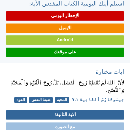
استلم أيتك اليومية الكتاب المقدس الآية:
الإخطار اليومي
الايميل
Android
على موقعك
ايات مختارة
لِأَنَّ ٱللهَ لَمْ يُعْطِنَا رُوحَ ٱلْفَشَلِ، بَلْ رُوحَ ٱلْقُوَّةِ وَٱلْمَحَبَّةِ
وَٱلنُّصْحِ.
تِيمُوثَاوُسَ ٱلثَّانِيةُ ١:‏٧
المحبة
ضبط النفس
القوة
الاية التالية!
مع الصورة