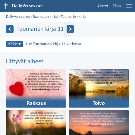
DailyVerses.net
Aiheet
Tilaa
DailyVerses.net
›
Raamatun kirjat
›
Tuomarien kirja
Tuomarien kirja 11
Lue
Tuomarien kirja 11
verkossa
KR92
Liittyvät aiheet
Rakkaus
Toivo