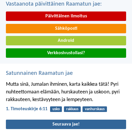
Vastaanota päivittäinen Raamatun jae:
Päivittäinen ilmoitus
Sähköposti
Android
Verkkosivustollasi?
Satunnainen Raamatun jae
Mutta sinä, Jumalan ihminen, karta kaikkea tätä! Pyri
nuhteettomaan elämään, hurskauteen ja uskoon, pyri
rakkauteen, kestävyyteen ja lempeyteen.
1. Timoteuskirje 6:11
usko
rakkaus
vanhurskaus
Seuraava jae!