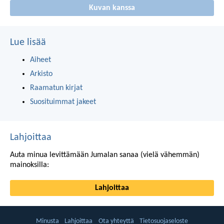
Kuvan kanssa
Lue lisää
Aiheet
Arkisto
Raamatun kirjat
Suosituimmat jakeet
Lahjoittaa
Auta minua levittämään Jumalan sanaa (vielä vähemmän)
mainoksilla:
Lahjoittaa
Minusta
Lahjoittaa
Ota yhteyttä
Tietosuojaseloste