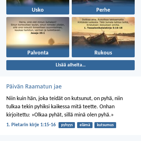
Usko
Perhe
Palvonta
Rukous
Lisää aiheita…
Päivän Raamatun jae
Niin kuin hän, joka teidät on kutsunut, on pyhä, niin
tulkaa tekin pyhiksi kaikessa mitä teette. Onhan
kirjoitettu: »Olkaa pyhät, sillä minä olen pyhä.»
1. Pietarin kirje 1:15-16
pyhyys
elämä
kutsumus