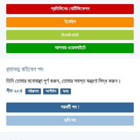
প্রতিদিনের নোটিফিকেশন
ইমেইল
Android
আপনার ওয়েবসাইটে
র‌্যানড্ম বাইবেল পদ
তিনি তোমার মনোবাঞ্ছা পূর্ণ করুন,
তোমার সমস্ত মন্ত্রণা সিদ্ধ করুন।
গীত ২০:৪
পরিকল্পনা
আশীর্বাদ
হৃদয়
পরবর্তী পদ !
ছবি সহ