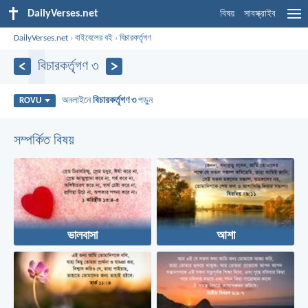
DailyVerses.net
বিষয়
সাবস্ক্রাইব
DailyVerses.net
›
বাইবেলের বই
›
বিচারকর্তৃগণ
বিচারকর্তৃগণ ৩
অনলাইনে
বিচারকর্তৃগণ ৩
পড়ুন
ROVU
সম্পর্কিত বিষয়
ভালবাসা
আশা