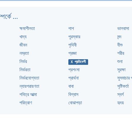
্পর্কে ...
ক্ষমাশীলতা
পাপ
ভালবাসা
খাদ্য
পুরস্কার
মন্দ
জীবন
পৃথিবী
যীশু
নম্রতা
প্রজ্ঞা
শরীর
নির্ভর
শুনা
X প্রতিবেশী
নির্ভরতা
প্রশংসা
সুরক্ষা
নির্ভরযোগ্যতা
প্রার্থনা
সুসমাচার 
ন্যায়পরায়ণতা
বাবা
সৃষ্টিকর্তা
পবিত্র আত্মা
বিশ্বাস
স্বর্গ
পরিত্রাণ
বোঝাপড়া
হৃদয়