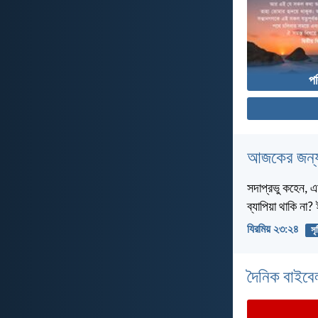
পর
আজকের জন্য
সদাপ্রভু কহেন, এ
ব্যাপিয়া থাকি না
যিরমিয় ২৩:২৪
সৃষ
দৈনিক বাইবে