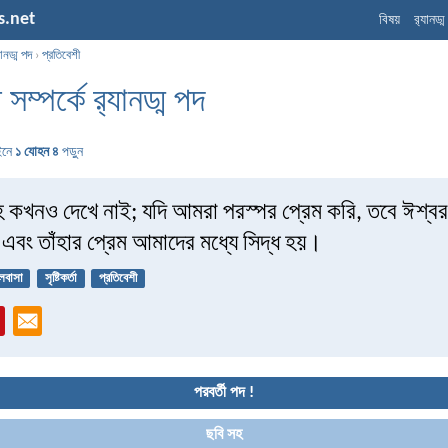
s.net
বিষয়
র‌্যানড্
যানড্ম পদ
›
প্রতিবেশী
সম্পর্কে র‌্যানড্ম পদ
ইনে
১ যোহন ৪
পড়ুন
 কখনও দেখে নাই; যদি আমরা পরস্পর প্রেম করি, তবে ঈশ্ব
 এবং তাঁহার প্রেম আমাদের মধ্যে সিদ্ধ হয়।
লবাসা
সৃষ্টিকর্তা
প্রতিবেশী
পরবর্তী পদ !
ছবি সহ