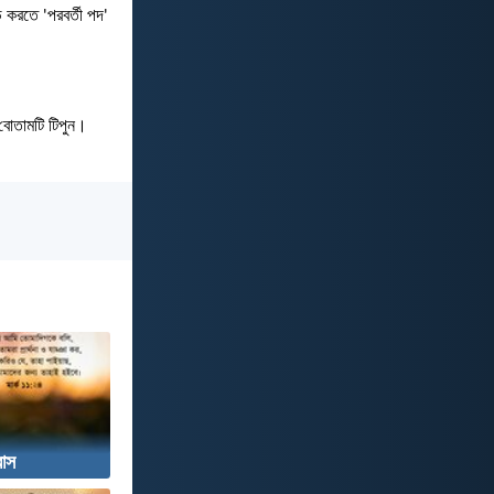
ড করতে 'পরবর্তী পদ'
' বোতামটি টিপুন।
বাস