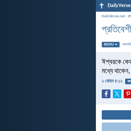
DailyVerse
DailyVerses.net
›
র‌্
প্রতিবেশী 
অনলা
ROVU
ঈশ্বরকে কেহ
মধ্যে থাকেন,
১ যোহন ৪:১২
ভা