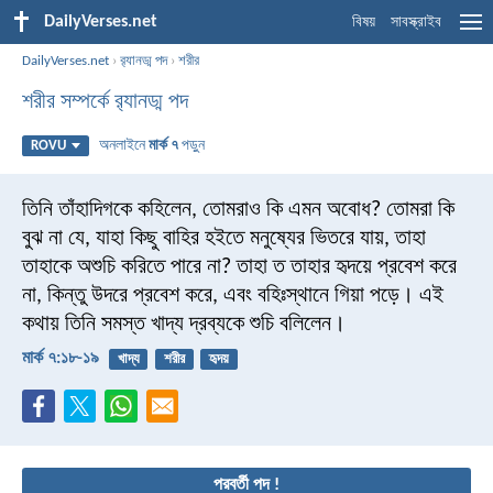
DailyVerses.net
বিষয়
সাবস্ক্রাইব
DailyVerses.net
›
র‌্যানড্ম পদ
›
শরীর
শরীর সম্পর্কে র‌্যানড্ম পদ
অনলাইনে
মার্ক ৭
পড়ুন
ROVU
তিনি তাঁহাদিগকে কহিলেন, তোমরাও কি এমন অবোধ? তোমরা কি
বুঝ না যে, যাহা কিছু বাহির হইতে মনুষ্যের ভিতরে যায়, তাহা
তাহাকে অশুচি করিতে পারে না? তাহা ত তাহার হৃদয়ে প্রবেশ করে
না, কিন্তু উদরে প্রবেশ করে, এবং বহিঃস্থানে গিয়া পড়ে। এই
কথায় তিনি সমস্ত খাদ্য দ্রব্যকে শুচি বলিলেন।
মার্ক ৭:১৮-১৯
খাদ্য
শরীর
হৃদয়
পরবর্তী পদ !