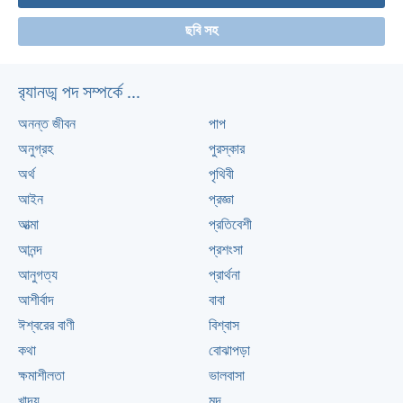
ছবি সহ
র‌্যানড্ম পদ সম্পর্কে ...
অনন্ত জীবন
পাপ
অনুগ্রহ
পুরস্কার
অর্থ
পৃথিবী
আইন
প্রজ্ঞা
আত্মা
প্রতিবেশী
আনন্দ
প্রশংসা
আনুগত্য
প্রার্থনা
আশীর্বাদ
বাবা
ঈশ্বরের বাণী
বিশ্বাস
কথা
বোঝাপড়া
ক্ষমাশীলতা
ভালবাসা
খাদ্য
মন্দ