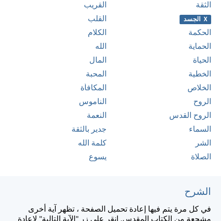
الثقة
القريب
القلب
X الجسد
الحكمة
الكلام
الحماية
الله
الحياة
المال
الخطية
المحبة
الخلاص
المكافأة
الروح
الناموس
الروح القدس
النعمة
السماء
جدير بالثقة
الشر
كلمة الله
الصلاة
يسوع
الشرح
في كل مرة يتم فيها إعادة تحميل الصفحة ، تظهر آية أخرى
مشجعة من الكتاب المقدس. انقر على زر "الآية التالية" لإعادة