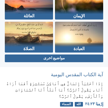
الإيمان
العائلة
العبادة
الصلاة
مواضيع اخرى
آية الكتاب المقدس اليومية
إِذَا ٱخْتَبَأَ إِنْسَانٌ فِي أَمَاكِنَ مُسْتَتِرَةٍ أَفَمَا أَرَاهُ
أَنَا، يَقُولُ ٱلرَّبُّ؟ أَمَا أَمْلَأُ أَنَا ٱلسَّمَاوَاتِ
وَٱلْأَرْضَ، يَقُولُ ٱلرَّبُّ؟
إِرْمِيَا ٢٣:‏٢٤
الله
السماء