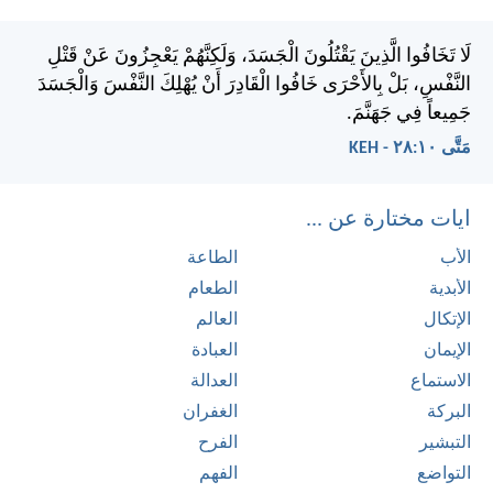
لَا تَخَافُوا الَّذِينَ يَقْتُلُونَ الْجَسَدَ، وَلَكِنَّهُمْ يَعْجِزُونَ عَنْ قَتْلِ
النَّفْسِ، بَلْ بِالأَحْرَى خَافُوا الْقَادِرَ أَنْ يُهْلِكَ النَّفْسَ وَالْجَسَدَ
جَمِيعاً فِي جَهَنَّمَ.
مَتَّى ١٠:‏٢٨ - KEH
ايات مختارة عن ...
الأب
الطاعة
الأبدية
الطعام
الإتكال
العالم
الإيمان
العبادة
الاستماع
العدالة
البركة
الغفران
التبشير
الفرح
التواضع
الفهم