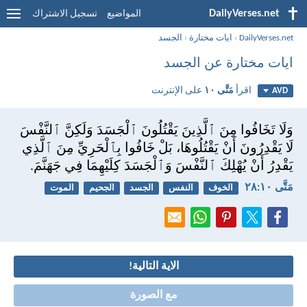
DailyVerses.net
المواضيع
تسجيل الاشتراك
DailyVerses.net
›
ايات مختارة
›
الجسد
ايات مختارة عن الجسد
اقرأ
مَتَّى ١٠
على الإنترنت
AVD
وَلَا تَخَافُوا مِنَ ٱلَّذِينَ يَقْتُلُونَ ٱلْجَسَدَ وَلَكِنَّ ٱلنَّفْسَ
لَا يَقْدِرُونَ أَنْ يَقْتُلُوهَا، بَلْ خَافُوا بِٱلْحَرِيِّ مِنَ ٱلَّذِي
يَقْدِرُ أَنْ يُهْلِكَ ٱلنَّفْسَ وَٱلْجَسَدَ كِلَيْهِمَا فِي جَهَنَّمَ.
مَتَّى ١٠:‏٢٨
الخوف
النفس
الجسد
الجحيم
الموت
الاية التالية!
مع الصورة