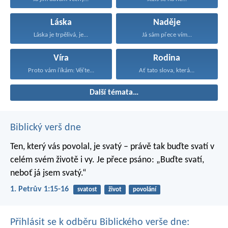
Láska
Naděje
Láska je trpělivá, je...
Já sám přece vím...
Víra
Rodina
Proto vám říkám: Věřte...
Ať tato slova, která...
Další témata…
Biblický verš dne
Ten, který vás povolal, je svatý – právě tak buďte svatí v
celém svém životě i vy. Je přece psáno: „Buďte svatí,
neboť já jsem svatý.“
1. Petrův 1:15-16
svatost
život
povolání
Přihlásit se k odběru Biblického verše dne: