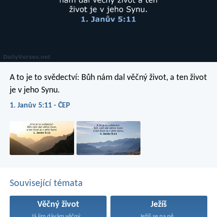
A to je to svědectví: Bůh nám dal věčný život, a ten život
je v jeho Synu.
1. Janův 5:11 - ČEP
Související témata
Věčný život
Ježíš
Já jim dávám věčný...
Ježíš se na ně...