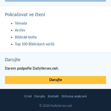
Pokračovat ve čtení
Témata
Archiv
Biblické knihy
Top 100 Biblických veršů
Darujte
Darem podpořte DailyVerses.net:
Darujte
O mě
Darujte
Kontakt
Ochrana soukromí
© 2026 DailyVerses.net