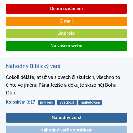
Denní oznámení
E-mail
Android
Na vašem webu
Náhodný Biblický verš
Cokoli děláte, ať už ve slovech či skutcích, všechno to
čiňte ve jménu Pána Ježíše a děkujte skrze něj Bohu
Otci.
Koloským 3:17
mluvení
vděčnost
následování
Náhodný verš!
Náhodný verš s obrázkem