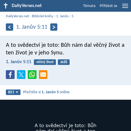
DailyVerses.net
Témata
Přihlásit se
DailyVerses.net
›
Biblické knihy
›
1. Janův
›
5
1. Janův 5:11
A to svědectví je toto: Bůh nám dal věčný život a
ten život je v jeho Synu.
1. Janův 5:11
věčný život
Ježíš
Přečtěte si
1. Janův 5
online
B21