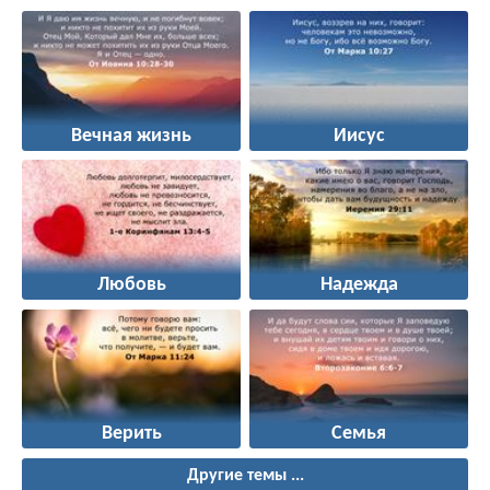
Вечная жизнь
Иисус
Любовь
Надежда
Верить
Семья
Другие темы ...