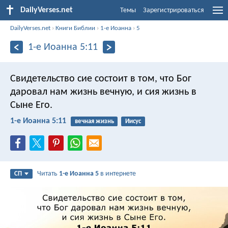
DailyVerses.net
Темы
Зарегистрироваться
DailyVerses.net
›
Книги Библии
›
1-е Иоанна
›
5
1-е Иоанна 5:11
Свидетельство сие состоит в том, что Бог
даровал нам жизнь вечную, и сия жизнь в
Сыне Его.
1-е Иоанна 5:11
вечная жизнь
Иисус
Читать
1-е Иоанна 5
в интернете
СП