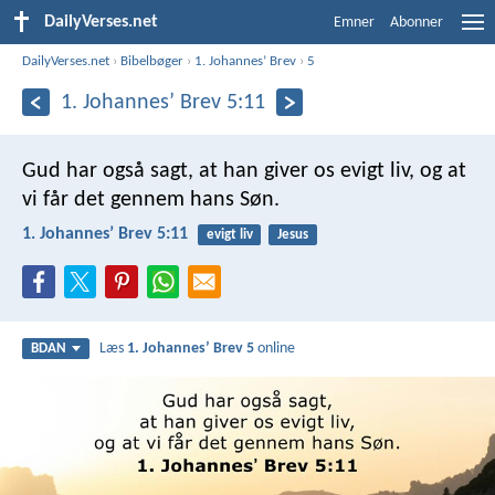
DailyVerses.net
Emner
Abonner
DailyVerses.net
›
Bibelbøger
›
1. Johannesʼ Brev
›
5
1. Johannesʼ Brev 5:11
Gud har også sagt, at han giver os evigt liv, og at
vi får det gennem hans Søn.
1. Johannesʼ Brev 5:11
evigt liv
Jesus
Læs
1. Johannesʼ Brev 5
online
BDAN