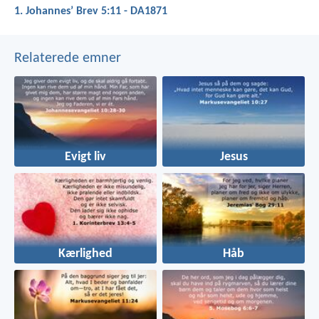
1. Johannesʼ Brev 5:11 - DA1871
Relaterede emner
Evigt liv
Jesus
Kærlighed
Håb