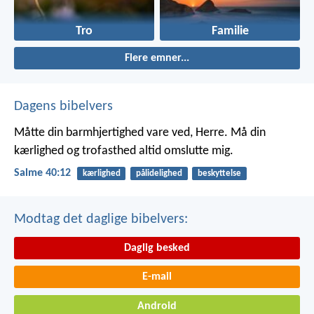
Tro
Familie
Flere emner...
Dagens bibelvers
Måtte din barmhjertighed vare ved, Herre.
Må din
kærlighed og trofasthed altid omslutte mig.
Salme 40:12
kærlighed
pålidelighed
beskyttelse
Modtag det daglige bibelvers:
Daglig besked
E-mail
Android