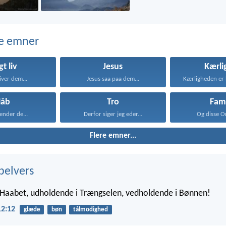
e emner
gt liv
Jesus
Kærli
iver dem...
Jesus saa paa dem...
Håb
Tro
Fami
kender de...
Derfor siger jeg eder...
Og disse Or
Flere emner...
belvers
 Haabet, udholdende i Trængselen, vedholdende i Bønnen!
2:12
glæde
bøn
tålmodighed