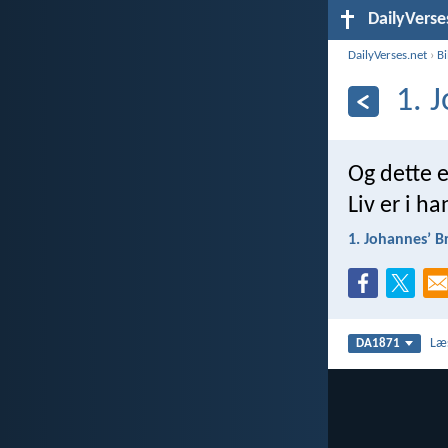
DailyVerse
DailyVerses.net
›
B
1. 
Og dette e
Liv er i ha
1. Johannesʼ B
Læ
DA1871