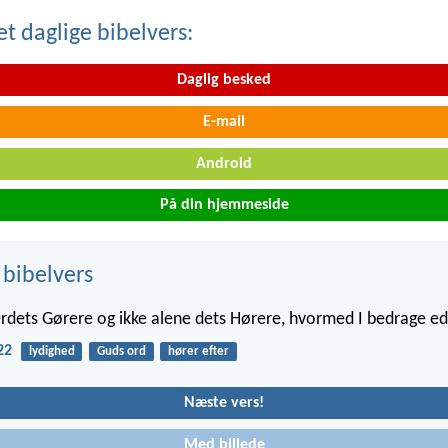
t daglige bibelvers:
Daglig besked
E-mail
Android
På din hjemmeside
 bibelvers
dets Gørere og ikke alene dets Hørere, hvormed I bedrage ede
22
lydighed
Guds ord
hører efter
Næste vers!
Med billede