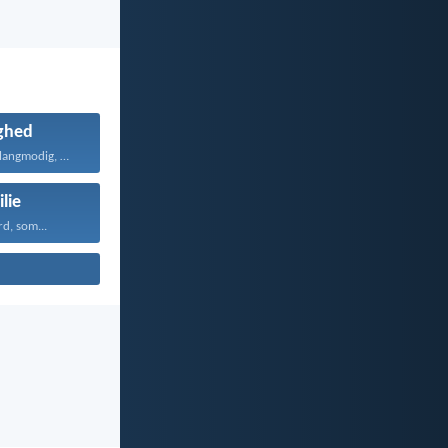
ghed
Kærligheden er langmodig, er...
lie
d, som...