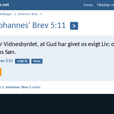
s.net
Emner
Tilfældigt v
ibelbøger
›
1. Johannesʼ Brev
›
5
Johannesʼ Brev 5:11
r Vidnesbyrdet, at Gud har givet os evigt Liv; 
ns Søn.
rev 5:11
evigt liv
Jesus
s
1. Johannesʼ Brev 5
online