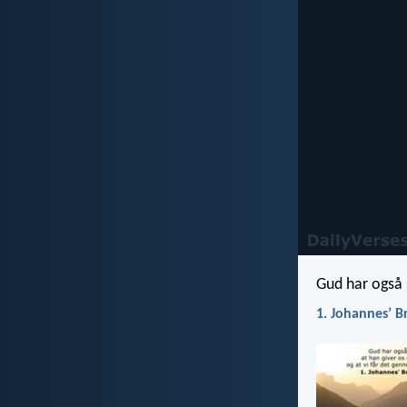
Gud har også s
1. Johannesʼ B