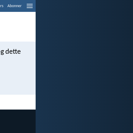
ers
Abonner
og dette