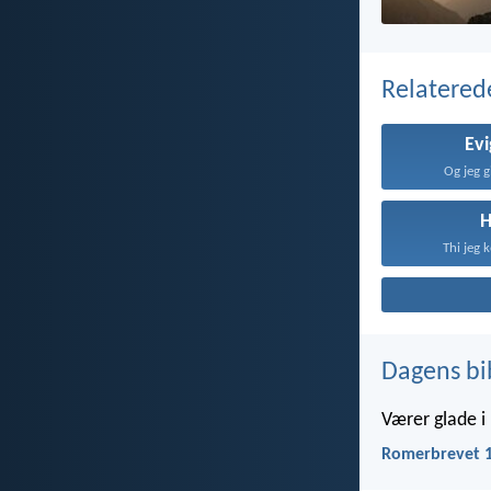
Relatered
Evi
Og jeg g
Thi jeg 
Dagens bi
Værer glade i
Romerbrevet 1