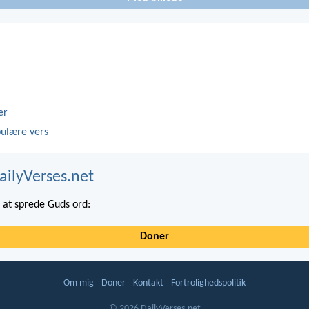
er
ulære vers
ailyVerses.net
at sprede Guds ord:
Doner
Om mig
Doner
Kontakt
Fortrolighedspolitik
© 2026 DailyVerses.net