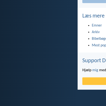
Læs mere
Emner
Arkiv
Bibelbøg
Mest pop
Support D
Hjælp
mig
med 