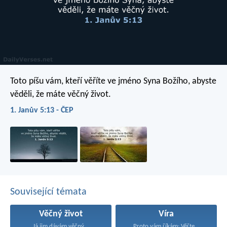
Toto píšu vám, kteří věříte ve jméno Syna Božího, abyste
věděli, že máte věčný život.
1. Janův 5:13 - ČEP
Související témata
Věčný život
Víra
Já jim dávám věčný...
Proto vám říkám: Věřte...