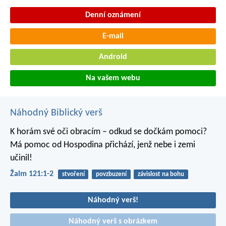
Denní oznámení
E-mail
Android
Na vašem webu
Náhodný Biblický verš
K horám své oči obracím –
odkud se dočkám pomoci?
Má pomoc od Hospodina přichází,
jenž nebe i zemi
učinil!
Žalm 121:1-2
stvoření
povzbuzení
závislost na bohu
Náhodný verš!
Náhodný verš s obrázkem