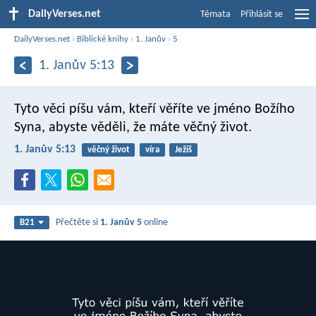
DailyVerses.net
Témata
Přihlásit se
DailyVerses.net
›
Biblické knihy
›
1. Janův
›
5
1. Janův 5:13
Tyto věci píšu vám, kteří věříte ve jméno Božího
Syna, abyste věděli, že máte věčný život.
1. Janův 5:13
věčný život
víra
Ježíš
Přečtěte si
1. Janův 5
online
B21