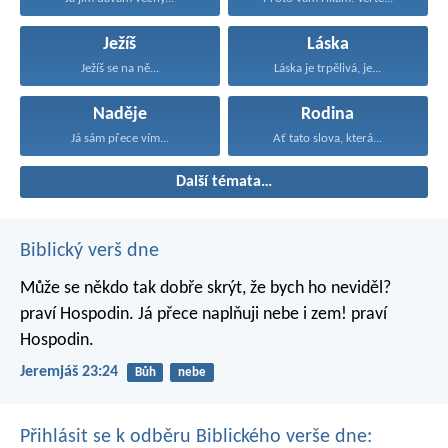
Ježíš
Láska
Ježíš se na ně...
Láska je trpělivá, je...
Naděje
Rodina
Já sám přece vím...
Ať tato slova, která...
Další témata…
Biblický verš dne
Může se někdo tak dobře skrýt,
že bych ho neviděl?
praví Hospodin.
Já přece naplňuji nebe i zem!
praví
Hospodin.
Jeremjáš 23:24
Bůh
nebe
Přihlásit se k odběru Biblického verše dne: