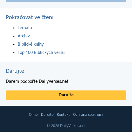
Pokračovat ve čtení
Témata
Archiv
Biblické knihy
Top 100 Biblických veršů
Darujte
Darem podpořte DailyVerses.net:
Darujte
O mě
Darujte
Kontakt
Ochrana soukromí
© 2026 DailyVerses.net