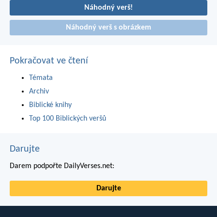
Náhodný verš!
Náhodný verš s obrázkem
Pokračovat ve čtení
Témata
Archiv
Biblické knihy
Top 100 Biblických veršů
Darujte
Darem podpořte DailyVerses.net:
Darujte