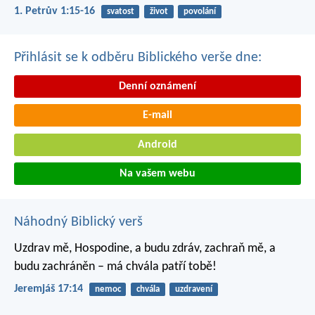
1. Petrův 1:15-16
svatost
život
povolání
Přihlásit se k odběru Biblického verše dne:
Denní oznámení
E-mail
Android
Na vašem webu
Náhodný Biblický verš
Uzdrav mě, Hospodine, a budu zdráv,
zachraň mě, a
budu zachráněn –
má chvála patří tobě!
Jeremjáš 17:14
nemoc
chvála
uzdravení