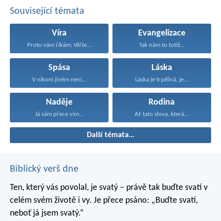
Související témata
Víra
Evangelizace
Proto vám říkám: Věřte...
Tak nám to totiž...
Spása
Láska
V nikom jiném není...
Láska je trpělivá, je...
Naděje
Rodina
Já sám přece vím...
Ať tato slova, která...
Další témata…
Biblický verš dne
Ten, který vás povolal, je svatý – právě tak buďte svatí v
celém svém životě i vy. Je přece psáno: „Buďte svatí,
neboť já jsem svatý.“