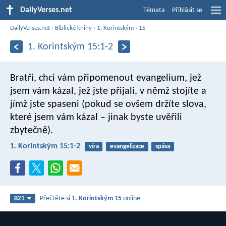
DailyVerses.net
Témata
Přihlásit se
DailyVerses.net
›
Biblické knihy
›
1. Korintským
›
15
1. Korintským 15:1-2
Bratři, chci vám připomenout evangelium, jež
jsem vám kázal, jež jste přijali, v němž stojíte a
jímž jste spaseni (pokud se ovšem držíte slova,
které jsem vám kázal – jinak byste uvěřili
zbytečně).
1. Korintským 15:1-2
víra
evangelizace
spása
Přečtěte si
1. Korintským 15
online
B21