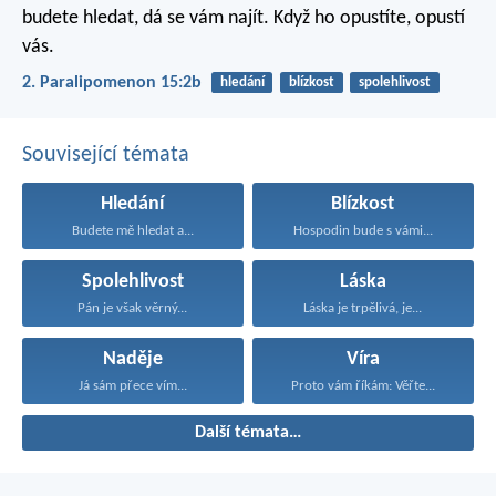
budete hledat, dá se vám najít. Když ho opustíte, opustí
vás.
2. Paralipomenon 15:2b
hledání
blízkost
spolehlivost
Související témata
Hledání
Blízkost
Budete mě hledat a...
Hospodin bude s vámi...
Spolehlivost
Láska
Pán je však věrný...
Láska je trpělivá, je...
Naděje
Víra
Já sám přece vím...
Proto vám říkám: Věřte...
Další témata…