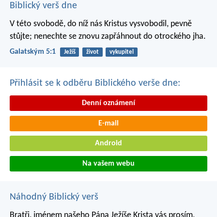
Biblický verš dne
V této svobodě, do níž nás Kristus vysvobodil, pevně
stůjte; nenechte se znovu zapřáhnout do otrockého jha.
Galatským 5:1
Ježíš
život
vykupitel
Přihlásit se k odběru Biblického verše dne:
Denní oznámení
E-mail
Android
Na vašem webu
Náhodný Biblický verš
Bratři, jménem našeho Pána Ježíše Krista vás prosím,