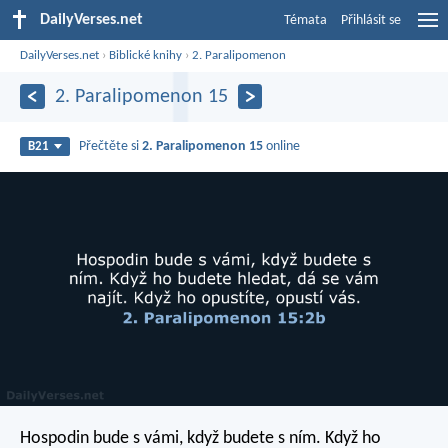
DailyVerses.net
Témata
Přihlásit se
DailyVerses.net
›
Biblické knihy
›
2. Paralipomenon
2. Paralipomenon 15
Přečtěte si
2. Paralipomenon 15
online
B21
Hospodin bude s vámi, když budete s ním. Když ho