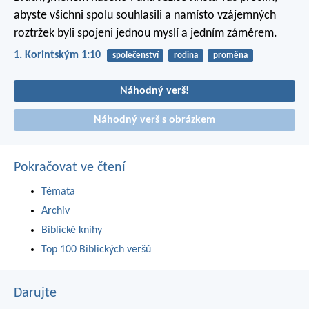
abyste všichni spolu souhlasili a namísto vzájemných
roztržek byli spojeni jednou myslí a jedním záměrem.
1. Korintským 1:10
společenství
rodina
proměna
Náhodný verš!
Náhodný verš s obrázkem
Pokračovat ve čtení
Témata
Archiv
Biblické knihy
Top 100 Biblických veršů
Darujte