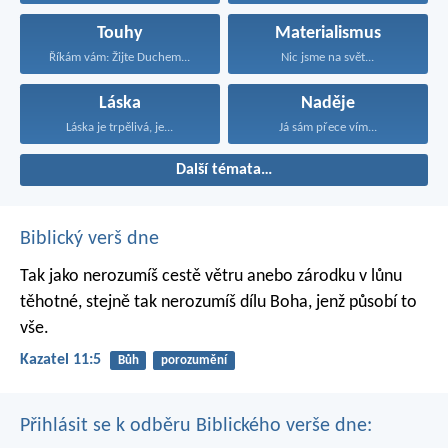
Touhy
Materialismus
Říkám vám: Žijte Duchem...
Nic jsme na svět...
Láska
Naděje
Láska je trpělivá, je...
Já sám přece vím...
Další témata…
Biblický verš dne
Tak jako nerozumíš cestě větru
anebo zárodku v lůnu
těhotné,
stejně tak nerozumíš dílu Boha,
jenž působí to
vše.
Kazatel 11:5
Bůh
porozumění
Přihlásit se k odběru Biblického verše dne: