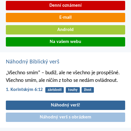
Denní oznámení
E-mail
Android
Na vašem webu
Náhodný Biblický verš
„Všechno smím“ – budiž, ale ne všechno je prospěšné.
Všechno smím, ale ničím z toho se nedám ovládnout.
1. Korintským 6:12
závislosti
touhy
život
Náhodný verš!
Náhodný verš s obrázkem