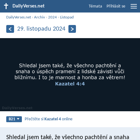
DailyVerses.net
Témata
Přihlásit se
DailyVerses.net
›
Archiv
›
2024
›
Listopad
29. listopadu 2024
Přečtěte si
Kazatel 4
online
B21
Shledal jsem také, že všechno pachtění a snaha