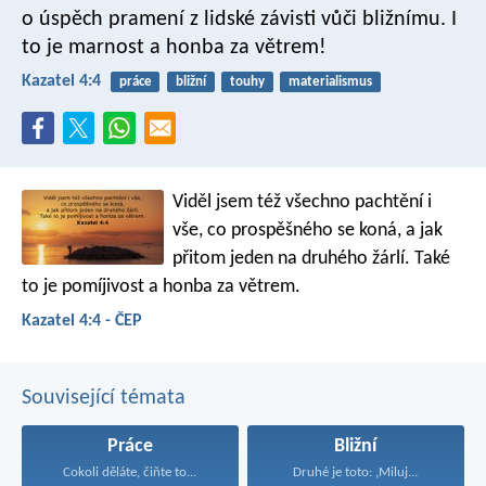
o úspěch pramení z lidské závisti vůči bližnímu. I
to je marnost a honba za větrem!
Kazatel 4:4
práce
bližní
touhy
materialismus
Viděl jsem též všechno pachtění i
vše, co prospěšného se koná, a jak
přitom jeden na druhého žárlí. Také
to je pomíjivost a honba za větrem.
Kazatel 4:4 - ČEP
Související témata
Práce
Bližní
Cokoli děláte, čiňte to...
Druhé je toto: ‚Miluj...