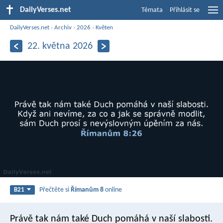
DailyVerses.net
Témata
Přihlásit se
DailyVerses.net
›
Archiv
›
2026
›
Květen
22. května 2026
Přečtěte si
Římanům 8
online
B21
Právě tak nám také Duch pomáhá v naší slabosti.