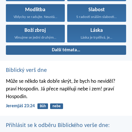
Modlitba
Slabost
Vždycky se radujte. Neustále...
S radostí snáším slabosti...
Boží zbroj
Láska
Věnujme se jedni druhým...
Láska je trpělivá, je...
Další témata…
Biblický verš dne
Může se někdo tak dobře skrýt,
že bych ho neviděl?
praví Hospodin.
Já přece naplňuji nebe i zem!
praví
Hospodin.
Jeremjáš 23:24
Bůh
nebe
Přihlásit se k odběru Biblického verše dne: