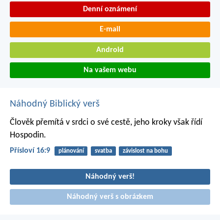
Denní oznámení
E-mail
Android
Na vašem webu
Náhodný Biblický verš
Člověk přemítá v srdci o své cestě,
jeho kroky však řídí
Hospodin.
Přísloví 16:9
plánování
svatba
závislost na bohu
Náhodný verš!
Náhodný verš s obrázkem