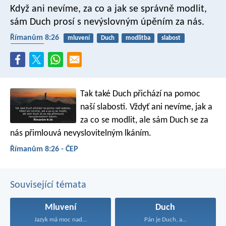
Když ani nevíme, za co a jak se správně modlit,
sám Duch prosí s nevýslovným úpěním za nás.
Římanům 8:26
mluvení
Duch
modlitba
slabost
boží zbroj
Tak také Duch přichází na pomoc
naší slabosti. Vždyť ani nevíme, jak a
za co se modlit, ale sám Duch se za
nás přimlouvá nevyslovitelným lkáním.
Římanům 8:26 - ČEP
Související témata
Mluvení
Duch
Jazyk má moc nad...
Pán je Duch, a...