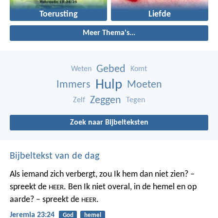
Toerusting
Liefde
Meer Thema's...
Gebed
Weten
Komt
Hulp
Immers
Moeten
Zeggen
Zelf
Tegen
Zoek naar Bijbelteksten
Bijbeltekst van de dag
Als iemand zich verbergt,
zou Ik hem dan niet zien? –
spreekt de
.
Ben Ik niet overal,
in de hemel en op
HEER
aarde? – spreekt de
.
HEER
Jeremia 23:24
God
hemel