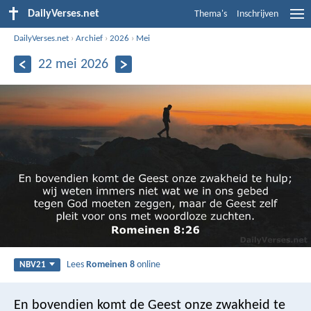
DailyVerses.net
Thema's
Inschrijven
DailyVerses.net
›
Archief
›
2026
›
Mei
22 mei 2026
Lees
Romeinen 8
online
NBV21
En bovendien komt de Geest onze zwakheid te