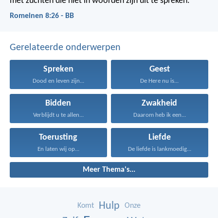
met zuchten die niet in woorden zijn uit te spreken.
Romeinen 8:26 - BB
Gerelateerde onderwerpen
Spreken
Geest
Dood en leven zijn...
De Here nu is...
Bidden
Zwakheid
Verblijdt u te allen...
Daarom heb ik een...
Toerusting
Liefde
En laten wij op...
De liefde is lankmoedig...
Meer Thema's...
Hulp
Komt
Onze