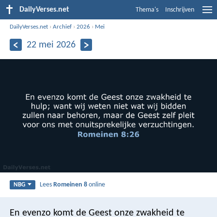
DailyVerses.net
Thema's
Inschrijven
DailyVerses.net
›
Archief
›
2026
›
Mei
22 mei 2026
Lees
Romeinen 8
online
NBG
En evenzo komt de Geest onze zwakheid te