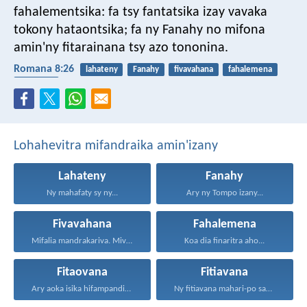
fahalementsika: fa tsy fantatsika izay vavaka
tokony hataontsika; fa ny Fanahy no mifona
amin'ny fitarainana tsy azo tononina.
Romana 8:26
lahateny
Fanahy
fivavahana
fahalemena
fitaovana
Lohahevitra mifandraika amin'izany
Lahateny
Fanahy
Ny mahafaty sy ny...
Ary ny Tompo izany...
Fivavahana
Fahalemena
Mifalia mandrakariva. Mivavaha, ka...
Koa dia finaritra aho...
Fitaovana
Fitiavana
Ary aoka isika hifampandinika...
Ny fitiavana mahari-po sady...