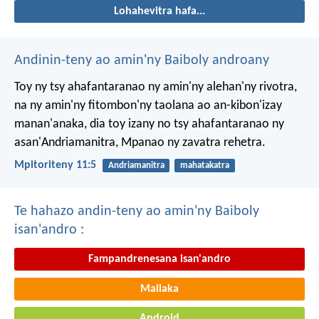
Lohahevitra hafa...
Andinin-teny ao amin'ny Baiboly androany
Toy ny tsy ahafantaranao ny amin'ny alehan'ny rivotra,
na ny amin'ny fitombon'ny taolana ao an-kibon'izay
manan'anaka, dia toy izany no tsy ahafantaranao ny
asan'Andriamanitra, Mpanao ny zavatra rehetra.
Mpitoriteny 11:5
Andriamanitra
mahatakatra
Te hahazo andin-teny ao amin'ny Baiboly
isan'andro :
Fampandrenesana isan'andro
Mailaka
Android