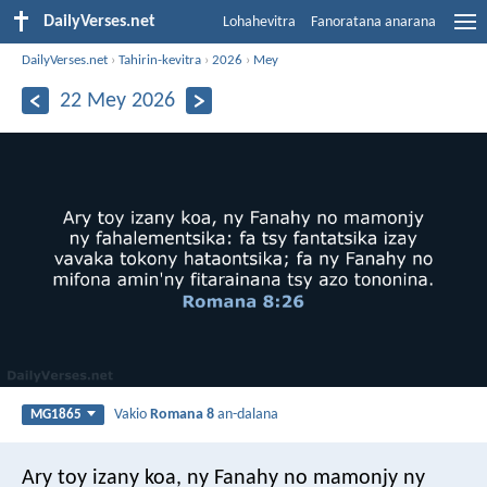
DailyVerses.net
Lohahevitra
Fanoratana anarana
DailyVerses.net
›
Tahirin-kevitra
›
2026
›
Mey
22 Mey 2026
Vakio
Romana 8
an-dalana
MG1865
Ary toy izany koa, ny Fanahy no mamonjy ny