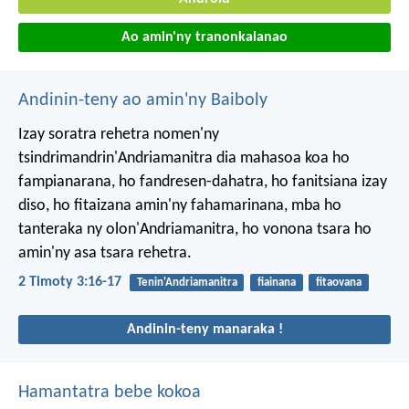
Ao amin'ny tranonkalanao
Andinin-teny ao amin'ny Baiboly
Izay soratra rehetra nomen'ny
tsindrimandrin'Andriamanitra dia mahasoa koa ho
fampianarana, ho fandresen-dahatra, ho fanitsiana izay
diso, ho fitaizana amin'ny fahamarinana, mba ho
tanteraka ny olon'Andriamanitra, ho vonona tsara ho
amin'ny asa tsara rehetra.
2 Timoty 3:16-17
Tenin'Andriamanitra
fiainana
fitaovana
Andinin-teny manaraka !
Hamantatra bebe kokoa