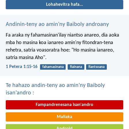
Lohahevitra hafa...
Andinin-teny ao amin'ny Baiboly androany
Fa araka ny fahamasinan'ilay niantso anareo, dia aoka
mba ho masina koa ianareo amin'ny fitondran-tena
rehetra, satria voasoratra hoe: "Ho masina ianareo,
satria masina Aho".
1 Petera 1:15-16
fahamasinana
fiainana
fiantsoana
Te hahazo andin-teny ao amin'ny Baiboly
isan'andro :
Fampandrenesana isan'andro
Mailaka
Android