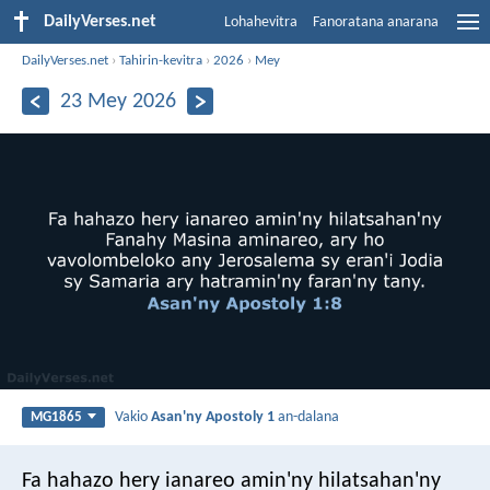
DailyVerses.net
Lohahevitra
Fanoratana anarana
DailyVerses.net
›
Tahirin-kevitra
›
2026
›
Mey
23 Mey 2026
Vakio
Asan'ny Apostoly 1
an-dalana
MG1865
Fa hahazo hery ianareo amin'ny hilatsahan'ny