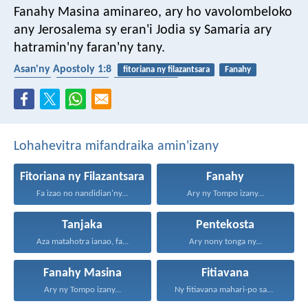
Fanahy Masina aminareo, ary ho vavolombeloko
any Jerosalema sy eran'i Jodia sy Samaria ary
hatramin'ny faran'ny tany.
Asan'ny Apostoly 1:8
fitoriana ny filazantsara
Fanahy
tanjaka
pentekosta
Fanahy Masina
Lohahevitra mifandraika amin'izany
Fitoriana ny Filazantsara
Fanahy
Fa izao no nandidian'ny...
Ary ny Tompo izany...
Tanjaka
Pentekosta
Aza matahotra ianao, fa...
Ary nony tonga ny...
Fanahy Masina
Fitiavana
Ary ny Tompo izany...
Ny fitiavana mahari-po sady...