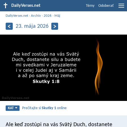
DailyVerses.net
Témy
Odoberať
DailyVerses.net
›
Archív
›
2026
›
Máj
23. mája 2026
Prečítajte si
Skutky 1
online
KAT
Ale keď zostúpi na vás Svätý Duch, dostanete