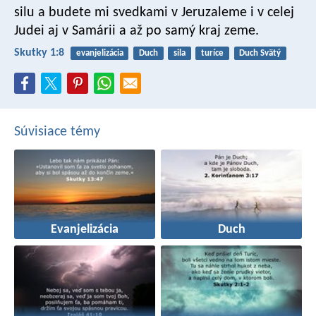
silu a budete mi svedkami v Jeruzaleme i v celej
Judei aj v Samárii a až po samý kraj zeme.
Skutky 1:8
evanjelizácia
Duch
sila
turíce
Duch Svätý
Súvisiace témy
Evanjelizácia
Duch