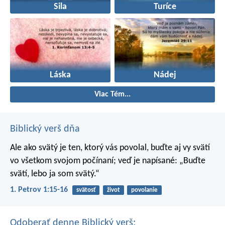
Sila
Turíce
Láska
Nádej
Viac Tém...
Biblický verš dňa
Ale ako svätý je ten, ktorý vás povolal, buďte aj vy svätí
vo všetkom svojom počínaní; veď je napísané: „Buďte
svätí, lebo ja som svätý.“
1. Petrov 1:15-16
svätosť
život
povolanie
Odoberať denne Biblický verš: