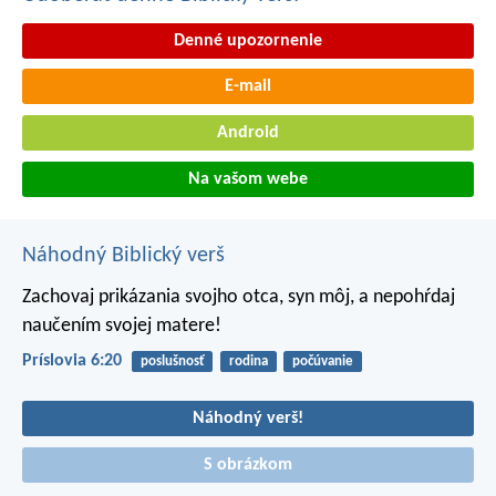
Denné upozornenie
E-mail
Android
Na vašom webe
Náhodný Biblický verš
Zachovaj prikázania svojho otca, syn môj,
a nepohŕdaj
naučením svojej matere!
Príslovia 6:20
poslušnosť
rodina
počúvanie
Náhodný verš!
S obrázkom