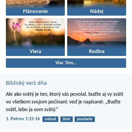
Plánovanie
Nádej
Viera
Rodina
Viac Tém...
Biblický verš dňa
Ale ako svätý je ten, ktorý vás povolal, buďte aj vy svätí
vo všetkom svojom počínaní; veď je napísané: „Buďte
svätí, lebo ja som svätý.“
1. Petrov 1:15-16
svätosť
život
povolanie