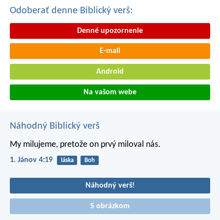
Odoberať denne Biblický verš:
Denné upozornenie
E-mail
Android
Na vašom webe
Náhodný Biblický verš
My milujeme, pretože on prvý miloval nás.
1. Jánov 4:19
láska
Boh
Náhodný verš!
S obrázkom