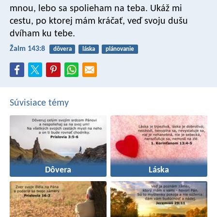
mnou,
lebo sa spolieham na teba.
Ukáž mi
cestu, po ktorej mám kráčať,
veď svoju dušu
dvíham ku tebe.
Žalm 143:8
dôvera
láska
plánovanie
Súvisiace témy
Dôvera
Láska