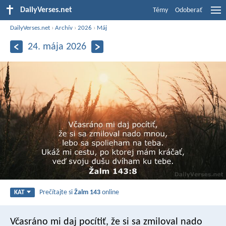
DailyVerses.net
Témy
Odoberať
DailyVerses.net
›
Archív
›
2026
›
Máj
24. mája 2026
Prečítajte si
Žalm 143
online
KAT
Včasráno mi daj pocítiť, že si sa zmiloval nado