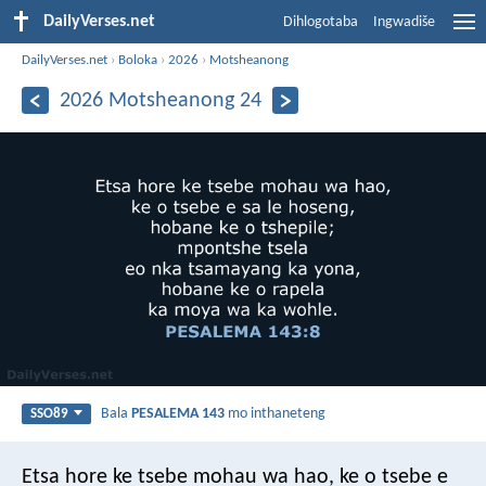
DailyVerses.net
Dihlogotaba
Ingwadiše
DailyVerses.net
›
Boloka
›
2026
›
Motsheanong
2026 Motsheanong 24
Bala
PESALEMA 143
mo inthaneteng
SSO89
Etsa hore ke tsebe mohau wa hao,
ke o tsebe e