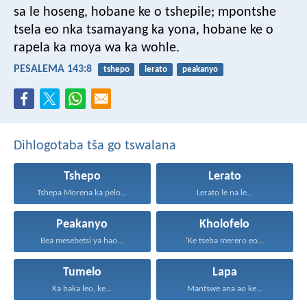
sa le hoseng,
hobane ke o tshepile;
mpontshe
tsela
eo nka tsamayang ka yona,
hobane ke o
rapela
ka moya wa ka wohle.
PESALEMA 143:8
tshepo
lerato
peakanyo
Dihlogotaba tša go tswalana
Tshepo
Lerato
Tshepa Morena ka pelo...
Lerato le na le...
Peakanyo
Kholofelo
Bea mesebetsi ya hao...
‘Ke tseba merero eo...
Tumelo
Lapa
Ka baka leo, ke...
Mantswe ana ao ke...