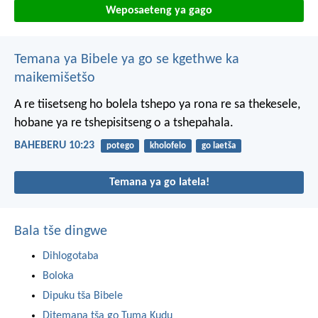
Weposaeteng ya gago
Temana ya Bibele ya go se kgethwe ka
maikemišetšo
A re tiisetseng ho bolela tshepo ya rona re sa thekesele,
hobane ya re tshepisitseng o a tshepahala.
BAHEBERU 10:23
potego
kholofelo
go laetša
Temana ya go latela!
Bala tše dingwe
Dihlogotaba
Boloka
Dipuku tša Bibele
Ditemana tša go Tuma Kudu