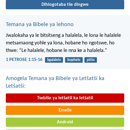
Dihlogotaba tše dingwe
Temana ya Bibele ya lehono
Jwalokaha ya le bitsitseng a halalela, le lona le halalele
metsamaong yohle ya lona,
hobane ho ngotswe, ho
thwe: “Le halalele, hobane le nna ke a halalela.”
1 PETROSE 1:15-16
kgalalelo
bophelo
pitšo
Amogela Temana ya Bibele ya Letšatši ka
Letšatši:
Tsebišo ya letšatši ka letšatši
Emeile
Android